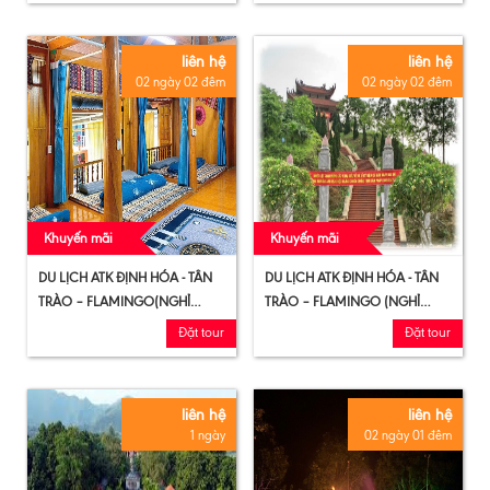
liên hệ
liên hệ
02 ngày 02 đêm
02 ngày 02 đêm
Khuyến mãi
Khuyến mãi
DU LỊCH ATK ĐỊNH HÓA - TÂN
DU LỊCH ATK ĐỊNH HÓA - TÂN
TRÀO – FLAMINGO(NGHỈ
TRÀO – FLAMINGO (NGHỈ
HOMESTAY)
KHÁCH SẠN)
Đặt tour
Đặt tour
liên hệ
liên hệ
1 ngày
02 ngày 01 đêm