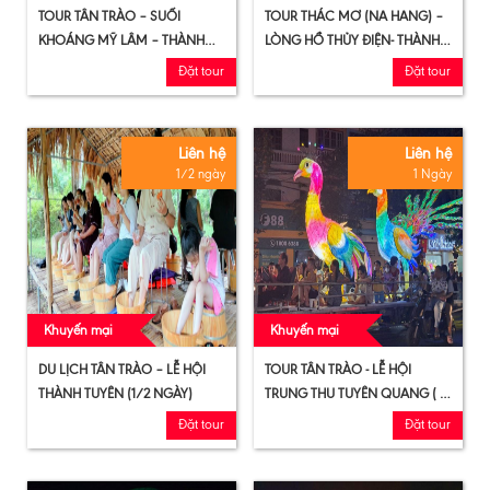
TOUR TÂN TRÀO – SUỐI
TOUR THÁC MƠ (NA HANG) –
KHOÁNG MỸ LÂM – THÀNH
LÒNG HỒ THỦY ĐIỆN- THÀNH
PHỐ TUYÊN QUANG – KHU DU
PHỐ TUYÊN QUANG – TÂN
Đặt tour
Đặt tour
LỊCH NA HANG, LÂM BÌNH
TRÀO (THỜI GIAN: 3 NGÀY 2
(THỜI GIAN: 2 NGÀY 1 ĐÊM)
ĐÊM)
Liên hệ
Liên hệ
1/2 ngày
1 Ngày
Khuyến mại
Khuyến mại
DU LỊCH TÂN TRÀO – LỄ HỘI
TOUR TÂN TRÀO - LỄ HỘI
THÀNH TUYÊN (1/2 NGÀY)
TRUNG THU TUYÊN QUANG ( 01
NGÀY)
Đặt tour
Đặt tour