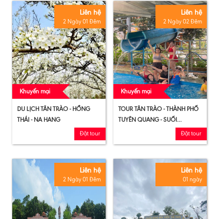
Liên hệ
Liên hệ
2 Ngày 01 Đêm
2 Ngày 02 Đêm
Khuyến mại
Khuyến mại
DU LỊCH TÂN TRÀO - HỒNG
TOUR TÂN TRÀO - THÀNH PHỐ
THÁI - NA HANG
TUYÊN QUANG - SUỐI
KHOÁNG MỸ LÂM 2N2Đ
Đặt tour
Đặt tour
Liên hệ
Liên hệ
2 Ngày 01 Đêm
01 ngày