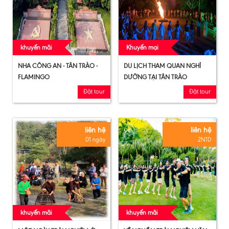
khuyến mãi
Khuyến mại
NHA CÔNG AN - TÂN TRÀO -
DU LỊCH THAM QUAN NGHỈ
FLAMINGO
DƯỠNG TẠI TÂN TRÀO
Đặt tour
Đặt tour
liên hệ
liên hệ
01 ngày
2N1D
khuyến mãi
khuyến mãi