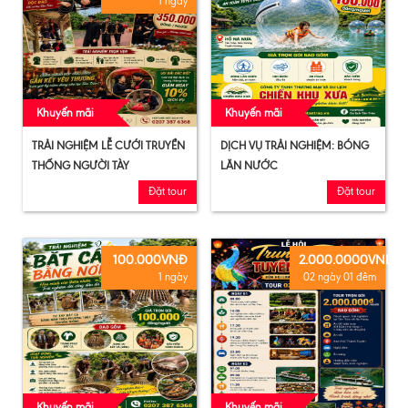
1 ngày
Khuyến mãi
Khuyến mãi
TRẢI NGHIỆM LỄ CƯỚI TRUYỀN
DỊCH VỤ TRẢI NGHIỆM: BÓNG
THỐNG NGƯỜI TÀY
LĂN NƯỚC
Đặt tour
Đặt tour
100.000VNĐ
2.000.0000VND
1 ngày
02 ngày 01 đêm
Khuyến mãi
Khuyến mãi