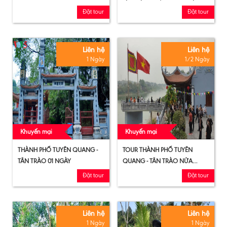
VĂN HÓA
Đặt tour
Đặt tour
Liên hệ
Liên hệ
1 Ngày
1/2 Ngày
Khuyến mại
Khuyến mại
THÀNH PHỐ TUYÊN QUANG -
TOUR THÀNH PHỐ TUYÊN
TÂN TRÀO 01 NGÀY
QUANG - TÂN TRÀO NỬA
NGÀY
Đặt tour
Đặt tour
Liên hệ
Liên hệ
1 Ngày
1 Ngày