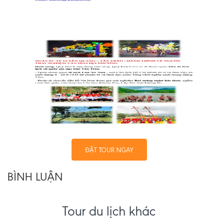
ĐẶT TOUR NGAY
BÌNH LUẬN
Tour du lịch khác