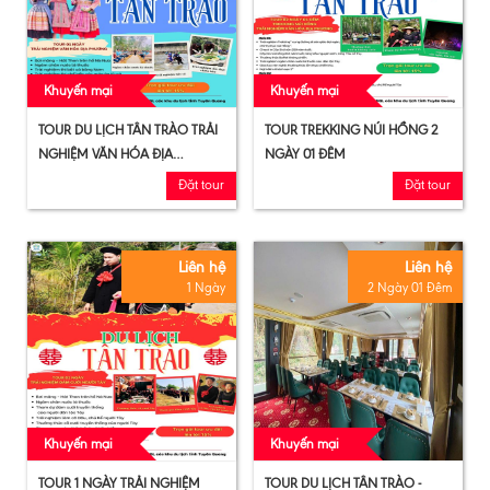
Khuyến mại
Khuyến mại
TOUR DU LỊCH TÂN TRÀO TRẢI
TOUR TREKKING NÚI HỒNG 2
NGHIỆM VĂN HÓA ĐỊA
NGÀY 01 ĐÊM
PHƯƠNG 01 NGÀY (BẮT CÁ)
Đặt tour
Đặt tour
Liên hệ
Liên hệ
1 Ngày
2 Ngày 01 Đêm
Khuyến mại
Khuyến mại
TOUR 1 NGÀY TRẢI NGHIỆM
TOUR DU LỊCH TÂN TRÀO -