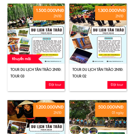
1.500.000VNĐ
1.300.000VNĐ
2N1Đ
2N1Đ
Khuyến mãi
TOUR DU LỊCH TÂN TRÀO 2N1Đ:
TOUR DU LỊCH TÂN TRÀO 2N1Đ:
TOUR 03
TOUR 02
Đặt tour
Đặt tour
1.200.000VNĐ
500.000VNĐ
2N1Đ
01 ngày