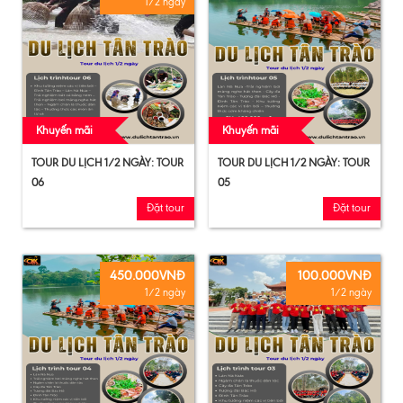
1/2 ngày
Khuyến mãi
Khuyến mãi
TOUR DU LỊCH 1/2 NGÀY: TOUR
TOUR DU LỊCH 1/2 NGÀY: TOUR
06
05
Đặt tour
Đặt tour
450.000VNĐ
100.000VNĐ
1/2 ngày
1/2 ngày