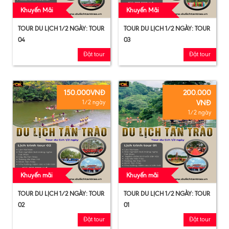
Khuyến Mãi
Khuyến Mãi
TOUR DU LỊCH 1/2 NGÀY: TOUR
TOUR DU LỊCH 1/2 NGÀY: TOUR
04
03
Đặt tour
Đặt tour
150.000VNĐ
200.000
VNĐ
1/2 ngày
1/2 ngày
Khuyến mãi
Khuyến mãi
TOUR DU LỊCH 1/2 NGÀY: TOUR
TOUR DU LỊCH 1/2 NGÀY: TOUR
02
01
Đặt tour
Đặt tour