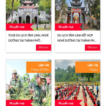
Khuyến mại
Khuyến mại
TOUR DU LỊCH TÂM LINH, NGHỈ
DU LỊCH TÂM LINH KẾT HỢP
DƯỠNG TẠI THÀNH PHỐ
NGHỈ DƯỠNG TẠI THÀNH PHỐ
TUYÊN QUANG - SUỐI
TUYÊN QUANG - KHU DU LỊCH
Đặt tour
Đặt tour
KHOÁNG MỸ LÂM- KHU DU
TÂN TRÀO
LỊCH TÂN TRÀO
Liên hệ
Liên hệ
2 Ngày 01 Đêm
1 Ngày
Khuyến mại
Khuyến mại