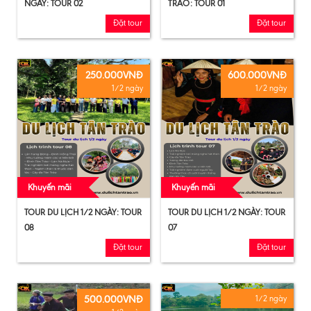
NGÀY: TOUR 02
TRÀO: TOUR 01
Đặt tour
Đặt tour
250.000VNĐ
600.000VNĐ
1/2 ngày
1/2 ngày
Khuyến mãi
Khuyến mãi
TOUR DU LỊCH 1/2 NGÀY: TOUR
TOUR DU LỊCH 1/2 NGÀY: TOUR
08
07
Đặt tour
Đặt tour
500.000VNĐ
1/2 ngày