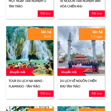
MỘT NGÀY TRẢI NGHIỆM Ở
VỀ NGUỒN TRẢI NGHIỆM VĂN
TÂN TRÀO
HÓA CHIẾN KHU
Đặt tour
Đặt tour
liên hệ
liên hệ
3N2Đ
1/2 ngày
khuyến mãi
khuyến mãi
TOUR DU LỊCH NA HANG -
DU LỊCH VỀ NGUỒN CHIẾN
FLAMINGO - TÂN TRÀO
KHU TÂN TRÀO
Đặt tour
Đặt tour