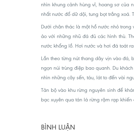
nhìn khung cảnh hùng vĩ, hoang sơ của nú
nhất nước đổ dữ dội, tung bọt trắng xoá.
Dưới chân thác là một hồ nước nhỏ trong
ảo với những nhũ đá đủ các hình thù. T
nước khổng lồ. Hơi nước và hơi đá toát ra
Lần theo từng nút thang dây vịn vào đá, 
ngọn núi trùng điệp bao quanh. Du khách 
nhìn những cây sến, táu, lát to đến vài ng
Tản bộ vào khu rừng nguyên sinh để khá
bạc xụyên qua tán lá rừng rậm rạp khiến c
BÌNH LUẬN