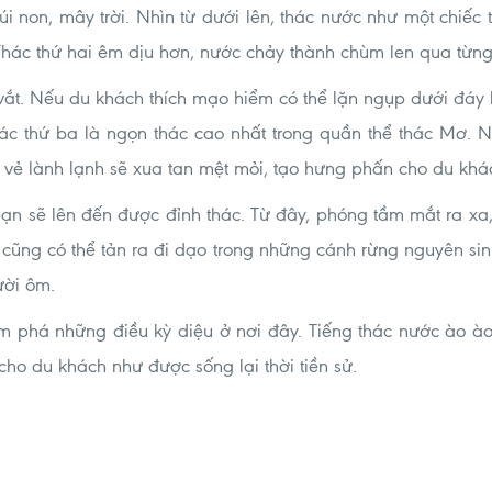
i non, mây trời. Nhìn từ dưới lên, thác nước như một chiế
 Thác thứ hai êm dịu hơn, nước chảy thành chùm len qua từng
 vắt. Nếu du khách thích mạo hiểm có thể lặn ngụp dưới đ
hác thứ ba là ngọn thác cao nhất trong quần thể thác Mơ. 
 vẻ lành lạnh sẽ xua tan mệt mỏi, tạo hưng phấn cho du khách
bạn sẽ lên đến được đỉnh thác. Từ đây, phóng tầm mắt ra xa,
cũng có thể tản ra đi dạo trong những cánh rừng nguyên sin
ười ôm.
m phá những điều kỳ diệu ở nơi đây. Tiếng thác nước ào ào
ho du khách như được sống lại thời tiền sử.