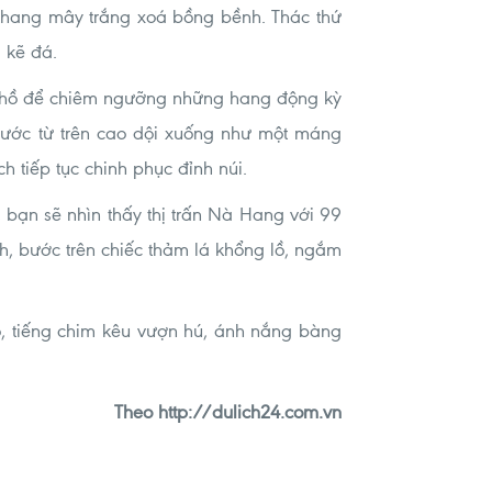
c thang mây trắng xoá bồng bềnh. Thác thứ
 kẽ đá.
áy hồ để chiêm ngưỡng những hang động kỳ
Nước từ trên cao dội xuống như một máng
 tiếp tục chinh phục đỉnh núi.
 bạn sẽ nhìn thấy thị trấn Nà Hang với 99
h, bước trên chiếc thảm lá khổng lồ, ngắm
, tiếng chim kêu vượn hú, ánh nắng bàng
Theo http://dulich24.com.vn