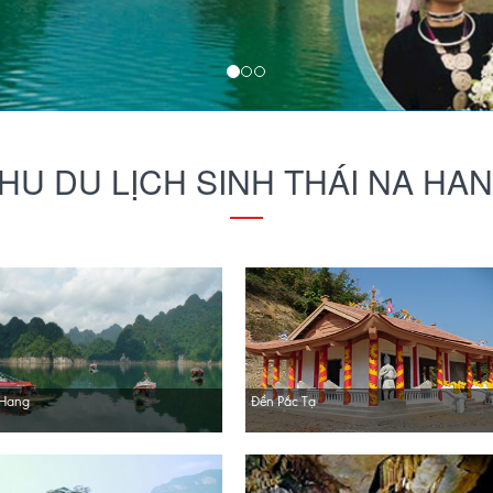
HU DU LỊCH SINH THÁI NA HA
 Hang
Đền Pắc Tạ