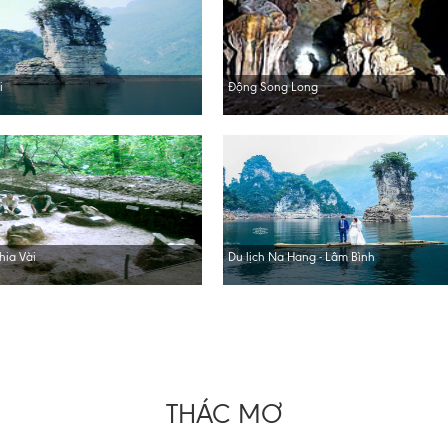
i
Động Song Long
hia Vài
Du lịch Na Hang - Lâm Bình
THÁC MƠ