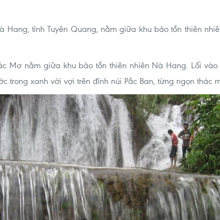
Nà Hang, tỉnh Tuyên Quang, nằm giữa khu bảo tồn thiên nh
c Mơ nằm giữa khu bảo tồn thiên nhiên Nà Hang. Lối vào
ớc trong xanh vời vợi trên đỉnh núi Pắc Ban, từng ngọn thác