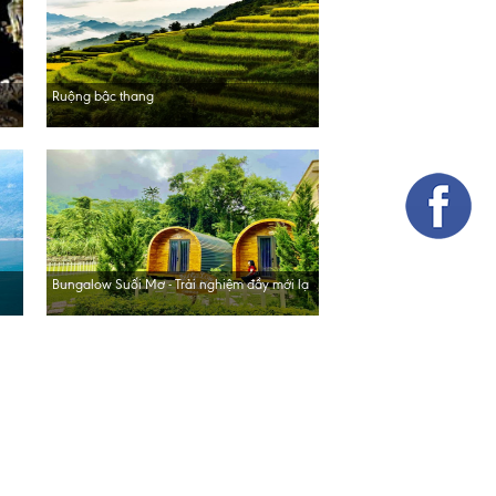
Ruộng bậc thang
Bungalow Suối Mơ - Trải nghiệm đầy mới lạ