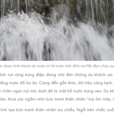
c được hình thành do nước từ hồ nước trên đỉnh núi Pắc Ban chảy x
cảnh núi rừng trùng điệp đang chờ đón những du khách ưa
 tiếng nước đổ ào ào. Càng đến gần thác, khí hậu càng lạn
i chân ngọn núi mà dưới đó là một hồ nước trong veo. Du kh
iãn, thoả sức ngắm nhìn bức tranh thiên nhiên "núi ôm mây, 
 linh tựa bức tranh thiên nhiên ba chiều. Ngồi trên chiếc 