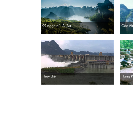
99 ngọn núi Ái Au
Cọc Và
Thủy điện
Hang P