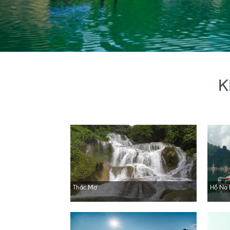
K
Thác Mơ
Hồ Na