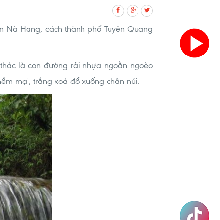
iên Nà Hang, cách thành phố Tuyên Quang
 thác là con đường rải nhựa ngoằn ngoèo
 mềm mại, trắng xoá đổ xuống chân núi.