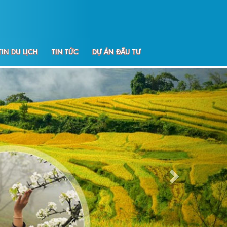
IN DU LỊCH
TIN TỨC
DỰ ÁN ĐẦU TƯ