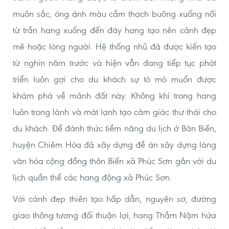
muôn sắc, óng ánh màu cẩm thạch buông xuống nối
từ trần hang xuống đến đáy hang tạo nên cảnh đẹp
mê hoặc lòng người. Hệ thống nhũ đá được kiến tạo
từ nghìn năm trước và hiện vẫn đang tiếp tục phát
triển luôn gợi cho du khách sự tò mò muốn được
khám phá về mảnh đất này. Không khí trong hang
luôn trong lành và mát lạnh tạo cảm giác thư thái cho
du khách. Để đánh thức tiềm năng du lịch ở Bản Biến,
huyện Chiêm Hóa đã xây dựng đề án xây dựng làng
văn hóa cộng đồng thôn Biến xã Phúc Sơn gắn với du
lịch quần thể các hang động xã Phúc Sơn.
Với cảnh đẹp thiên tạo hấp dẫn, nguyên sơ, đường
giao thông tương đối thuận lợi, hang Thẳm Nặm hứa