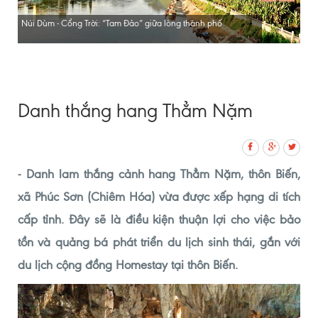
Núi Dùm - Cổng Trời: “Tam Đảo” giữa lòng thành phố
Danh thắng hang Thẳm Nặm
- Danh lam thắng cảnh hang Thẳm Nặm, thôn Biến,
xã Phúc Sơn (Chiêm Hóa) vừa được xếp hạng di tích
cấp tỉnh. Đây sẽ là điều kiện thuận lợi cho việc bảo
tồn và quảng bá phát triển du lịch sinh thái, gắn với
du lịch cộng đồng Homestay tại thôn Biến.