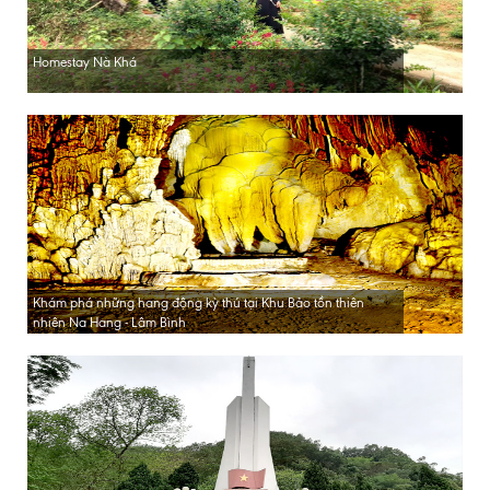
Homestay Nà Khá
Khám phá những hang động kỳ thú tại Khu Bảo tồn thiên
nhiên Na Hang - Lâm Bình