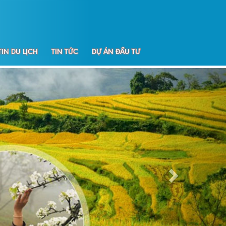
IN DU LỊCH
TIN TỨC
DỰ ÁN ĐẦU TƯ