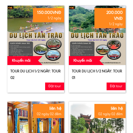
150.000VNĐ
200.000
VNĐ
1/2 ngày
1/2 ngày
Khuyến mãi
Khuyến mãi
TOUR DU LỊCH 1/2 NGÀY: TOUR
TOUR DU LỊCH 1/2 NGÀY: TOUR
02
01
Đặt tour
Đặt tour
liên hệ
liên hệ
02 ngày 02 đêm
02 ngày 02 đêm