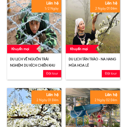
Liên hệ
Liên hệ
1/2 Ngày
2 Ngày 01 Đêm
Khuyến mại
Khuyến mại
DU LỊCH VỀ NGUỒN TRẢI
DU LỊCH TÂN TRÀO - NA HANG
NGHIỆM DU KÍCH CHIẾN KHU
MÙA HOA LÊ
Đặt tour
Đặt tour
Liên hệ
Liên hệ
2 Ngày 01 Đêm
2 Ngày 02 Đêm