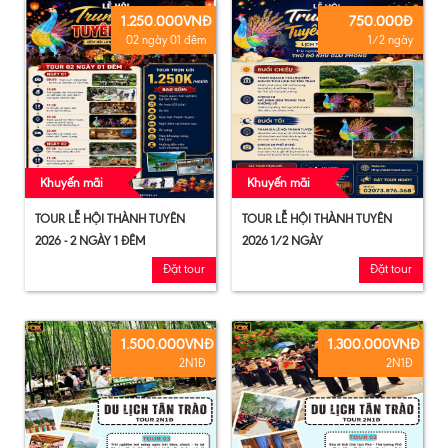
1.250.000VNĐ
750.000Đ
02 ngày 01 đêm
1/2 ngày
Khuyến mãi
Khuyến mãi
TOUR LỄ HỘI THÀNH TUYÊN
TOUR LỄ HỘI THÀNH TUYÊN
2026 - 2 NGÀY 1 ĐÊM
2026 1/2 NGÀY
Đặt tour
Đặt tour
1.500.000VNĐ
1.300.000VNĐ
2N1Đ
2N1Đ