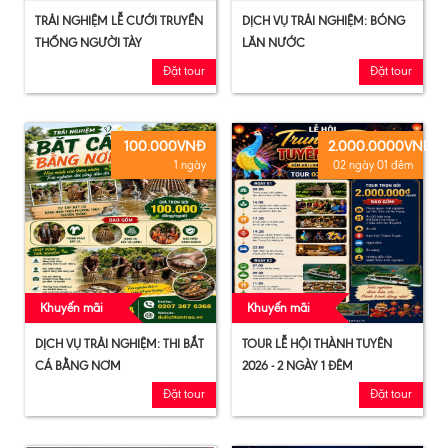
TRẢI NGHIỆM LỄ CƯỚI TRUYỀN
DỊCH VỤ TRẢI NGHIỆM: BÓNG
THỐNG NGƯỜI TÀY
LĂN NƯỚC
Đặt tour
Đặt tour
100.000VNĐ
2.000.0000VND
1 ngày
02 ngày 01 đêm
Khuyến mãi
Khuyến mãi
DỊCH VỤ TRẢI NGHIỆM: THI BẮT
TOUR LỄ HỘI THÀNH TUYÊN
CÁ BẰNG NƠM
2026 - 2 NGÀY 1 ĐÊM
Đặt tour
Đặt tour