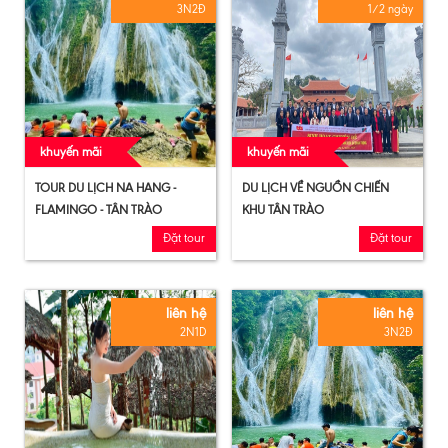
3N2Đ
1/2 ngày
khuyến mãi
khuyến mãi
TOUR DU LỊCH NA HANG -
DU LỊCH VỀ NGUỒN CHIẾN
FLAMINGO - TÂN TRÀO
KHU TÂN TRÀO
Đặt tour
Đặt tour
liên hệ
liên hệ
2N1D
3N2Đ