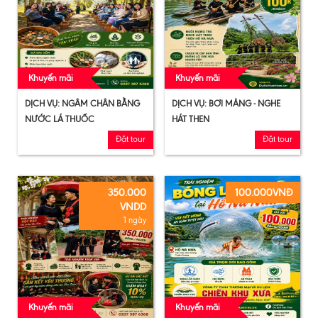
Khuyến mãi
Khuyến mãi
DỊCH VỤ: NGÂM CHÂN BẰNG
DỊCH VỤ: BƠI MẢNG - NGHE
NƯỚC LÁ THUỐC
HÁT THEN
Đặt tour
Đặt tour
350.000
100.000VNĐ
VNDD
1 ngày
Khuyến mãi
Khuyến mãi