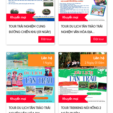
Khuyến mại
Khuyến mại
TOUR TRẢI NGHIỆM CUNG
TOUR DU LỊCH TÂN TRÀO TRẢI
ĐƯỜNG CHIẾN KHU (01 NGÀY)
NGHIỆM VĂN HÓA ĐỊA
PHƯƠNG (LÀM CƠM LAM,
Đặt tour
Đặt tour
BÁNH GIÀY, BÁNH TRỨNG
KIẾN)
Liên hệ
Liên hệ
1 Ngày
2 Ngày 01 Đêm
Khuyến mại
Khuyến mại
TOUR DU LỊCH TÂN TRÀO TRẢI
TOUR TREKKING NÚI HỒNG 2