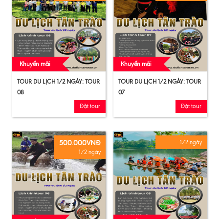
Khuyến mãi
Khuyến mãi
TOUR DU LỊCH 1/2 NGÀY: TOUR
TOUR DU LỊCH 1/2 NGÀY: TOUR
08
07
Đặt tour
Đặt tour
500.000VNĐ
1/2 ngày
1/2 ngày