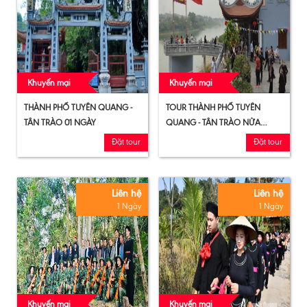
Khuyến mại
Khuyến mại
THÀNH PHỐ TUYÊN QUANG -
TOUR THÀNH PHỐ TUYÊN
TÂN TRÀO 01 NGÀY
QUANG - TÂN TRÀO NỬA
NGÀY
Đặt tour
Đặt tour
Liên hệ
Liên hệ
1 Ngày
1 Ngày
Khuyến mại
Khuyến mại