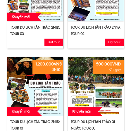
Khuyến mãi
TOUR DU LỊCH TÂN TRÀO 2N1Đ:
TOUR DU LỊCH TÂN TRÀO 2N1Đ:
TOUR 03
TOUR 02
Đặt tour
Đặt tour
1.200.000VNĐ
500.000VNĐ
2N1Đ
01 ngày
Khuyến mãi
Khuyến mãi
TOUR DU LỊCH TÂN TRÀO 2N1Đ:
TOUR DU LỊCH TÂN TRÀO 01
TOUR 01
NGÀY: TOUR 03