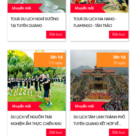
khuyến mãi
khuyến mãi
TOUR DU LỊCH NGHỈ DƯỠNG
TOUR DU LỊCH NA HANG -
TẠI TUYÊN QUANG
FLAMINGO - TÂN TRÀO
Đặt tour
Đặt tour
liên hệ
liên hệ
1/2 ngày
01 ngày
khuyến mãi
khuyến mãi
DU LỊCH VỀ NGUỒN TRẢI
DU LỊCH TÂM LINH THÀNH PHỐ
NGHIỆM ẨM THỰC CHIẾN KHU
TUYÊN QUANG KẾT HỢP VỀ
NGUỒN TRẢI NGHIỆM VĂN
Đặt tour
Đặt tour