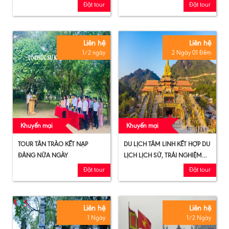
Đặt tour
Đặt tour
Liên hệ
Liên hệ
1/2 ngày
2 Ngày 01 Đêm
Khuyến mại
Khuyến mại
TOUR TÂN TRÀO KẾT NẠP
DU LỊCH TÂM LINH KẾT HỢP DU
ĐẢNG NỬA NGÀY
LỊCH LỊCH SỬ, TRẢI NGHIỆM
VĂN HÓA
Đặt tour
Đặt tour
Liên hệ
Liên hệ
1 Ngày
1/2 Ngày