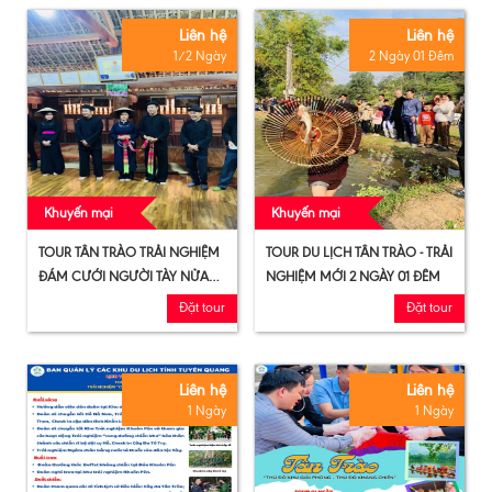
Liên hệ
Liên hệ
1/2 Ngày
2 Ngày 01 Đêm
Khuyến mại
Khuyến mại
TOUR TÂN TRÀO TRẢI NGHIỆM
TOUR DU LỊCH TÂN TRÀO - TRẢI
ĐÁM CƯỚI NGƯỜI TÀY NỬA
NGHIỆM MỚI 2 NGÀY 01 ĐÊM
NGÀY
Đặt tour
Đặt tour
Liên hệ
Liên hệ
1 Ngày
1 Ngày