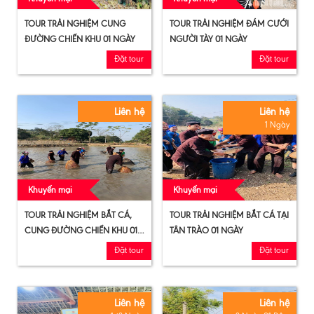
TOUR TRẢI NGHIỆM CUNG
TOUR TRẢI NGHIỆM ĐÁM CƯỚI
ĐƯỜNG CHIẾN KHU 01 NGÀY
NGƯỜI TÀY 01 NGÀY
Đặt tour
Đặt tour
Liên hệ
Liên hệ
1 Ngày
Khuyến mại
Khuyến mại
TOUR TRẢI NGHIỆM BẮT CÁ,
TOUR TRẢI NGHIỆM BẮT CÁ TẠI
CUNG ĐƯỜNG CHIẾN KHU 01
TÂN TRÀO 01 NGÀY
NGÀY
Đặt tour
Đặt tour
Liên hệ
Liên hệ