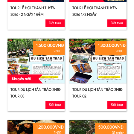
TOUR LỄ HỘI THÀNH TUYÊN
TOUR LỄ HỘI THÀNH TUYÊN
2026 - 2 NGÀY 1 ĐÊM
2026 1/2 NGÀY
Đặt tour
Đặt tour
1.500.000VNĐ
1.300.000VNĐ
2N1Đ
2N1Đ
Khuyến mãi
TOUR DU LỊCH TÂN TRÀO 2N1Đ:
TOUR DU LỊCH TÂN TRÀO 2N1Đ:
TOUR 03
TOUR 02
Đặt tour
Đặt tour
1.200.000VNĐ
500.000VNĐ
2N1Đ
01 ngày