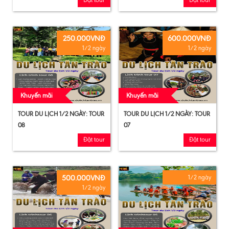
Đặt tour
Đặt tour
250.000VNĐ
600.000VNĐ
1/2 ngày
1/2 ngày
Khuyến mãi
Khuyến mãi
TOUR DU LỊCH 1/2 NGÀY: TOUR
TOUR DU LỊCH 1/2 NGÀY: TOUR
08
07
Đặt tour
Đặt tour
500.000VNĐ
1/2 ngày
1/2 ngày