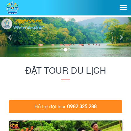
ĐẶT TOUR DU LỊCH
Hỗ trợ đặt tour
0982 325 288