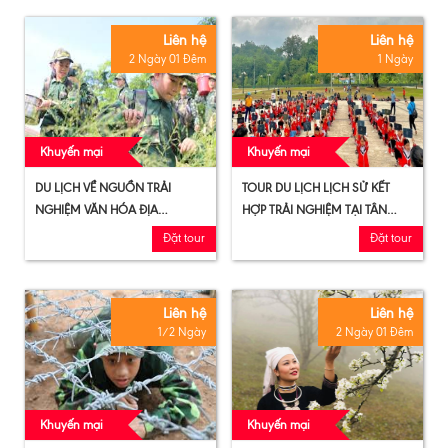
LỊCH TÂN TRÀO
Liên hệ
Liên hệ
2 Ngày 01 Đêm
1 Ngày
Khuyến mại
Khuyến mại
DU LỊCH VỀ NGUỒN TRẢI
TOUR DU LỊCH LỊCH SỬ KẾT
NGHIỆM VĂN HÓA ĐỊA
HỢP TRẢI NGHIỆM TẠI TÂN
PHƯƠNG DÀNH CHO HỌC
TRÀO
Đặt tour
Đặt tour
SINH
Liên hệ
Liên hệ
1/2 Ngày
2 Ngày 01 Đêm
Khuyến mại
Khuyến mại