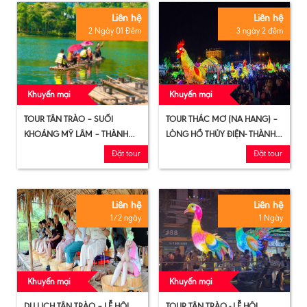
Liên hệ
Liên hệ
2 Ngày 01 Đêm
3 ngày 2 đêm
Khuyến mại
Khuyến mại
TOUR TÂN TRÀO – SUỐI
TOUR THÁC MƠ (NA HANG) –
KHOÁNG MỸ LÂM – THÀNH
LÒNG HỒ THỦY ĐIỆN- THÀNH
PHỐ TUYÊN QUANG – KHU DU
PHỐ TUYÊN QUANG – TÂN
Đặt tour
Đặt tour
LỊCH NA HANG, LÂM BÌNH
TRÀO (THỜI GIAN: 3 NGÀY 2
(THỜI GIAN: 2 NGÀY 1 ĐÊM)
ĐÊM)
Liên hệ
Liên hệ
1/2 ngày
1 Ngày
Khuyến mại
Khuyến mại
DU LỊCH TÂN TRÀO – LỄ HỘI
TOUR TÂN TRÀO - LỄ HỘI