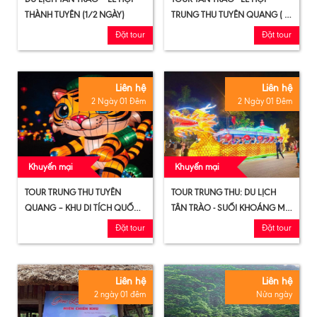
THÀNH TUYÊN (1/2 NGÀY)
TRUNG THU TUYÊN QUANG ( 01
NGÀY)
Đặt tour
Đặt tour
Liên hệ
Liên hệ
2 Ngày 01 Đêm
2 Ngày 01 Đêm
Khuyến mại
Khuyến mại
TOUR TRUNG THU TUYÊN
TOUR TRUNG THU: DU LỊCH
QUANG – KHU DI TÍCH QUỐC
TÂN TRÀO - SUỐI KHOÁNG MỸ
GIA ĐẶC BIỆT TÂN TRÀO (2
LÂM – LỄ HỘI TRUNG THU
Đặt tour
Đặt tour
NGÀY 1 ĐÊM)
TUYÊN QUANG - KHU DU LỊCH
SINH THÁI NA HANG – LÂM
BÌNH
Liên hệ
Liên hệ
2 ngày 01 đêm
Nửa ngày