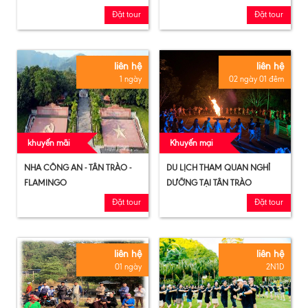
HOMESTAY)
KHÁCH SẠN)
Đặt tour
Đặt tour
liên hệ
liên hệ
1 ngày
02 ngày 01 đêm
khuyến mãi
Khuyến mại
NHA CÔNG AN - TÂN TRÀO -
DU LỊCH THAM QUAN NGHỈ
FLAMINGO
DƯỠNG TẠI TÂN TRÀO
Đặt tour
Đặt tour
liên hệ
liên hệ
01 ngày
2N1D