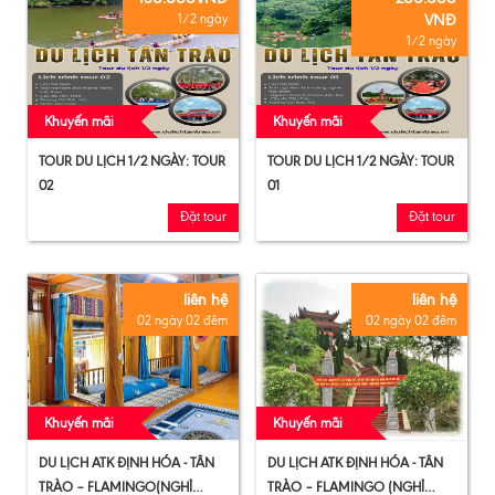
VNĐ
1/2 ngày
1/2 ngày
Khuyến mãi
Khuyến mãi
TOUR DU LỊCH 1/2 NGÀY: TOUR
TOUR DU LỊCH 1/2 NGÀY: TOUR
02
01
Đặt tour
Đặt tour
liên hệ
liên hệ
02 ngày 02 đêm
02 ngày 02 đêm
Khuyến mãi
Khuyến mãi
DU LỊCH ATK ĐỊNH HÓA - TÂN
DU LỊCH ATK ĐỊNH HÓA - TÂN
TRÀO – FLAMINGO(NGHỈ
TRÀO – FLAMINGO (NGHỈ