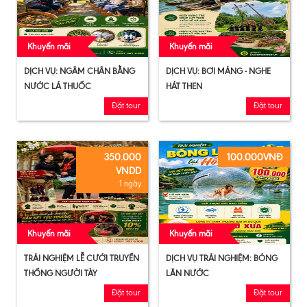
Khuyến mãi
Khuyến mãi
DỊCH VỤ: NGÂM CHÂN BẰNG
DỊCH VỤ: BƠI MẢNG - NGHE
NƯỚC LÁ THUỐC
HÁT THEN
Đặt tour
Đặt tour
350.000
100.000VNĐ
VNDD
1 ngày
Khuyến mãi
Khuyến mãi
TRẢI NGHIỆM LỄ CƯỚI TRUYỀN
DỊCH VỤ TRẢI NGHIỆM: BÓNG
THỐNG NGƯỜI TÀY
LĂN NƯỚC
Đặt tour
Đặt tour