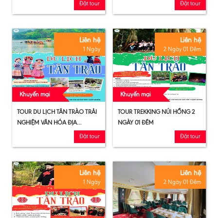
PHƯƠNG (LÀM CƠM LAM,
Đặt tour
Đặt tour
BÁNH GIÀY, BÁNH TRỨNG
KIẾN)
Liên hệ
Liên hệ
1 Ngày
2 Ngày 01 Đêm
Khuyến mại
Khuyến mại
TOUR DU LỊCH TÂN TRÀO TRẢI
TOUR TREKKING NÚI HỒNG 2
NGHIỆM VĂN HÓA ĐỊA
NGÀY 01 ĐÊM
PHƯƠNG 01 NGÀY (BẮT CÁ)
Đặt tour
Đặt tour
Liên hệ
Liên hệ
1 Ngày
2 Ngày 01 Đêm