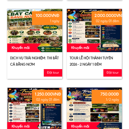
100.000VNĐ
2.000.0000VND
1 ngày
02 ngày 01 đêm
Khuyến mãi
Khuyến mãi
DỊCH VỤ TRẢI NGHIỆM: THI BẮT
TOUR LỄ HỘI THÀNH TUYÊN
CÁ BẰNG NƠM
2026 - 2 NGÀY 1 ĐÊM
Đặt tour
Đặt tour
1.250.000VNĐ
750.000Đ
02 ngày 01 đêm
1/2 ngày
Khuyến mãi
Khuyến mãi