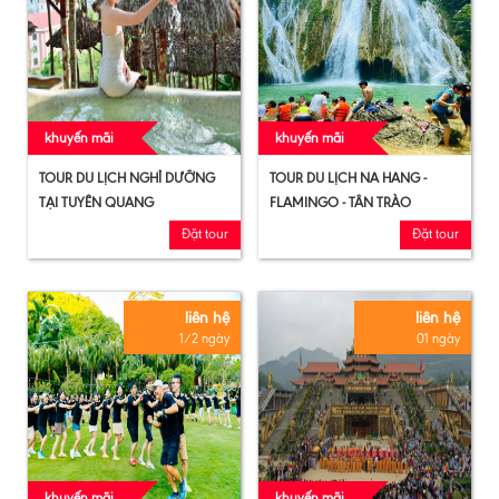
khuyến mãi
khuyến mãi
TOUR DU LỊCH NGHỈ DƯỠNG
TOUR DU LỊCH NA HANG -
TẠI TUYÊN QUANG
FLAMINGO - TÂN TRÀO
Đặt tour
Đặt tour
liên hệ
liên hệ
1/2 ngày
01 ngày
khuyến mãi
khuyến mãi