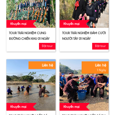
Khuyến mại
Khuyến mại
TOUR TRẢI NGHIỆM CUNG
TOUR TRẢI NGHIỆM ĐÁM CƯỚI
ĐƯỜNG CHIẾN KHU 01 NGÀY
NGƯỜI TÀY 01 NGÀY
Đặt tour
Đặt tour
Liên hệ
Liên hệ
1 Ngày
Khuyến mại
Khuyến mại