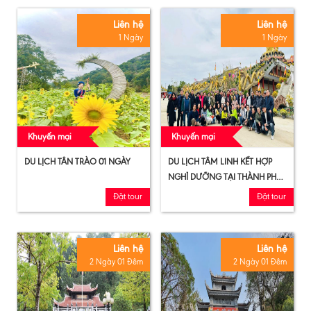
Liên hệ
Liên hệ
1 Ngày
1 Ngày
Khuyến mại
Khuyến mại
DU LỊCH TÂN TRÀO 01 NGÀY
DU LỊCH TÂM LINH KẾT HỢP
NGHỈ DƯỠNG TẠI THÀNH PHỐ
TUYÊN QUANG 01 NGÀY
Đặt tour
Đặt tour
Liên hệ
Liên hệ
2 Ngày 01 Đêm
2 Ngày 01 Đêm