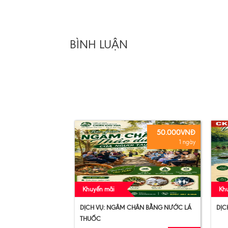
BÌNH LUẬN
50.000VNĐ
1 ngày
Khuyến mãi
Kh
DỊCH VỤ: NGÂM CHÂN BẰNG NƯỚC LÁ
DỊC
THUỐC