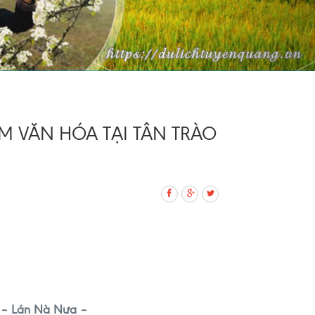
ỆM VĂN HÓA TẠI TÂN TRÀO
o – Lán Nà Nưa –