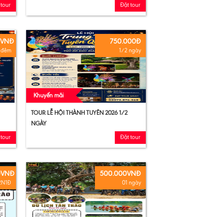
 tour
Đặt tour
0VNĐ
750.000Đ
1 đêm
1/2 ngày
Khuyến mãi
TOUR LỄ HỘI THÀNH TUYÊN 2026 1/2
NGÀY
 tour
Đặt tour
0VNĐ
500.000VNĐ
2N1Đ
01 ngày