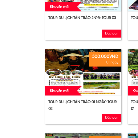
Khuyến mãi
TOUR DU LỊCH TÂN TRÀO 2N1Đ: TOUR 03
TOU
Đặt tour
500.000VNĐ
01 ngày
Khuyến mãi
Kh
TOUR DU LỊCH TÂN TRÀO 01 NGÀY: TOUR
TOU
02
01
Đặt tour