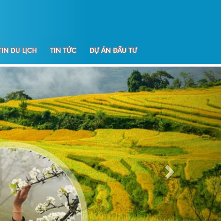
IN DU LỊCH
TIN TỨC
DỰ ÁN ĐẦU TƯ