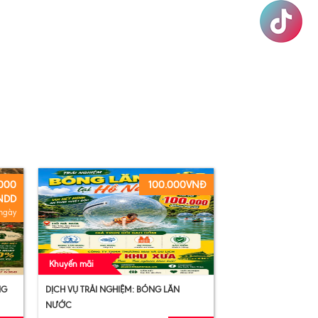
.000
100.000VNĐ
NDD
 ngày
Khuyến mãi
NG
DỊCH VỤ TRẢI NGHIỆM: BÓNG LĂN
NƯỚC