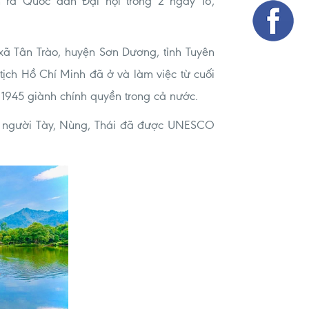
 ra Quốc dân Đại hội trong 2 ngày 16,
ã Tân Trào, huyện Sơn Dương, tỉnh Tuyên
ịch Hồ Chí Minh đã ở và làm việc từ cuối
1945 giành chính quyền trong cả nước.
ủa người Tày, Nùng, Thái đã được UNESCO