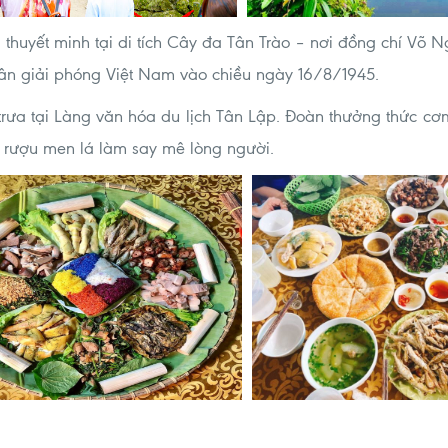
thuyết minh tại di tích Cây đa Tân Trào – nơi đồng chí Võ 
uân giải phóng Việt Nam vào chiều ngày 16/8/1945.
 trưa tại Làng văn hóa du lịch Tân Lập. Đoàn thưởng thức 
 rượu men lá làm say mê lòng người.