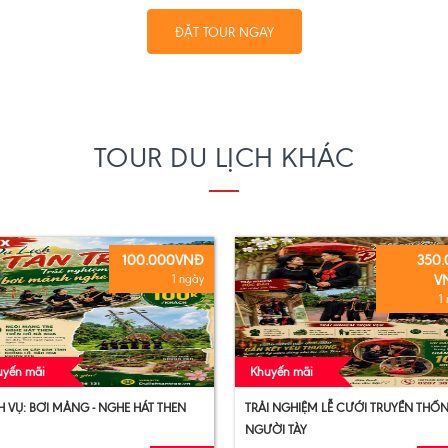
ĐẶT TOUR NGAY
TOUR DU LỊCH KHÁC
100.000VNĐ
350
V
1 ngày
1
uyến mãi
Khuyến mãi
H VỤ: BƠI MẢNG - NGHE HÁT THEN
TRẢI NGHIỆM LỄ CƯỚI TRUYỀN THỐ
NGƯỜI TÀY