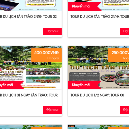
Khuyến mãi
R DU LỊCH TÂN TRÀO 2N1Đ: TOUR 02
TOUR DU LỊCH TÂN TRÀO 2N1Đ: TOUR
Đặt tour
Đặt
500.000VNĐ
250.000
01 ngày
1/2
uyến mãi
Khuyến mãi
R DU LỊCH 01 NGÀY TÂN TRÀO: TOUR
TOUR DU LỊCH 1/2 NGÀY: TOUR 08
Đặt tour
Đặt