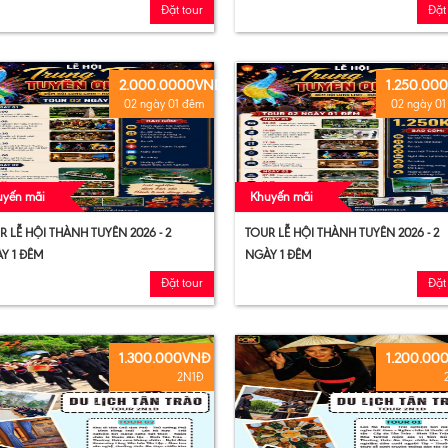
Đặt tour
Đặt
2.000.0000VND
1.250.00
02 ngày 01 đêm
02 ngày 0
uyến mãi
Khuyến mãi
R LỄ HỘI THÀNH TUYÊN 2026 - 2
TOUR LỄ HỘI THÀNH TUYÊN 2026 - 2
Y 1 ĐÊM
NGÀY 1 ĐÊM
Đặt tour
Đặt
1.300.000VNĐ
1.200.00
2N1Đ