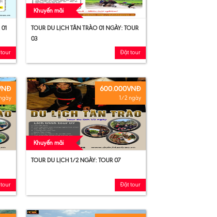
Khuyến mãi
 01
TOUR DU LỊCH TÂN TRÀO 01 NGÀY: TOUR
03
 tour
Đặt tour
VNĐ
600.000VNĐ
 ngày
1/2 ngày
Khuyến mãi
TOUR DU LỊCH 1/2 NGÀY: TOUR 07
 tour
Đặt tour