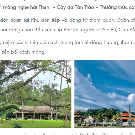
ơi mảng nghe hát Then – Cây đa Tân Trào – Thưởng thức cơ
đón đoàn tại Khu đón tiếp và đăng ký tham quan. Đoàn di
 nơi dừng chân đầu tiên của Bác khi người từ Pác Bó, Cao Bằ
ng niệm các vị tiền bối cách mạng làm lễ dâng hương, tham q
ị tiền bối cách mạng.