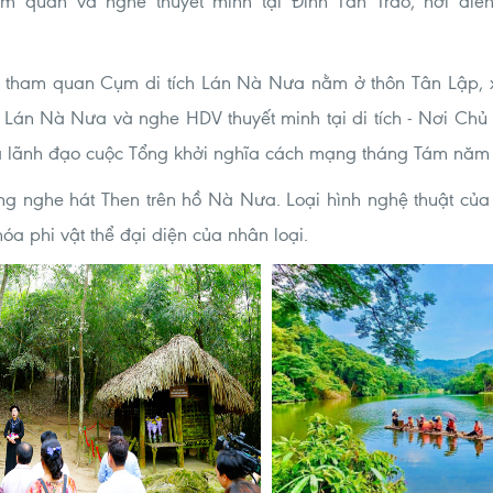
m quan và nghe thuyết minh tại Đình Tân Trào, nơi diễn
i tham quan Cụm di tích Lán Nà Nưa nằm ở thôn Tân Lập, x
án Nà Nưa và nghe HDV thuyết minh tại di tích - Nơi Chủ t
à lãnh đạo cuộc Tổng khởi nghĩa cách mạng tháng Tám năm 
ng nghe hát Then trên hồ Nà Nưa. Loại hình nghệ thuật c
a phi vật thể đại diện của nhân loại.