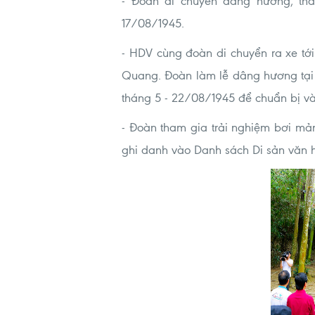
- Đoàn di chuyển dâng hương, tha
17/08/1945.
- HDV cùng đoàn di chuyển ra xe tớ
Quang. Đoàn làm lễ dâng hương tại L
tháng 5 - 22/08/1945 để chuẩn bị v
- Đoàn tham gia trải nghiệm bơi mả
ghi danh vào Danh sách Di sản văn hó