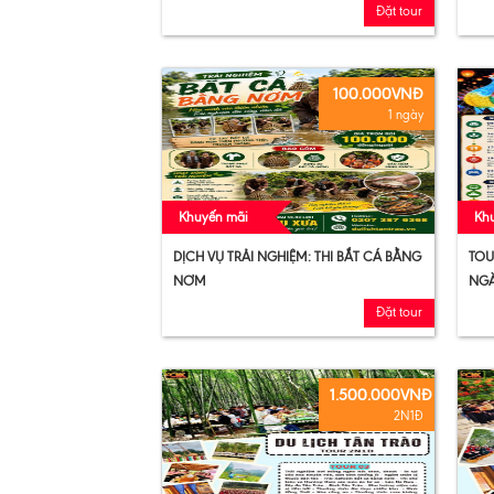
Đặt tour
100.000VNĐ
1 ngày
Khuyến mãi
Kh
DỊCH VỤ TRẢI NGHIỆM: THI BẮT CÁ BẰNG
TOU
NƠM
NGÀ
Đặt tour
1.500.000VNĐ
2N1Đ