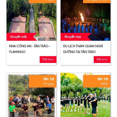
khuyến mãi
Khuyến mại
NHA CÔNG AN - TÂN TRÀO -
DU LỊCH THAM QUAN NGHỈ
FLAMINGO
DƯỠNG TẠI TÂN TRÀO
Đặt tour
Đặt tour
liên hệ
liên hệ
01 ngày
2N1D