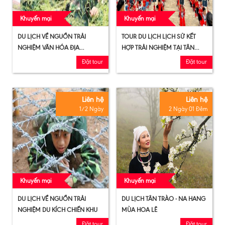
Khuyến mại
Khuyến mại
DU LỊCH VỀ NGUỒN TRẢI
TOUR DU LỊCH LỊCH SỬ KẾT
NGHIỆM VĂN HÓA ĐỊA
HỢP TRẢI NGHIỆM TẠI TÂN
PHƯƠNG DÀNH CHO HỌC
TRÀO
Đặt tour
Đặt tour
SINH
Liên hệ
Liên hệ
1/2 Ngày
2 Ngày 01 Đêm
Khuyến mại
Khuyến mại
DU LỊCH VỀ NGUỒN TRẢI
DU LỊCH TÂN TRÀO - NA HANG
NGHIỆM DU KÍCH CHIẾN KHU
MÙA HOA LÊ
Đặt tour
Đặt tour