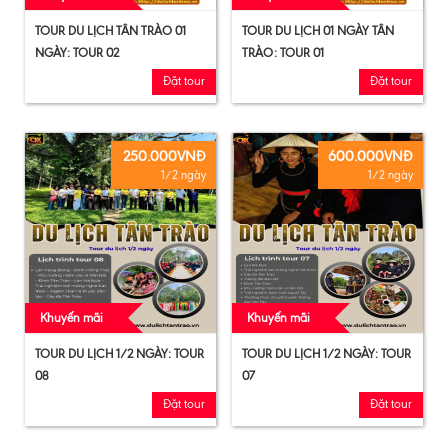
TOUR DU LỊCH TÂN TRÀO 01
TOUR DU LỊCH 01 NGÀY TÂN
NGÀY: TOUR 02
TRÀO: TOUR 01
Đặt tour
Đặt tour
250.000VNĐ
600.000VNĐ
1/2 ngày
1/2 ngày
Khuyến mãi
Khuyến mãi
TOUR DU LỊCH 1/2 NGÀY: TOUR
TOUR DU LỊCH 1/2 NGÀY: TOUR
08
07
Đặt tour
Đặt tour