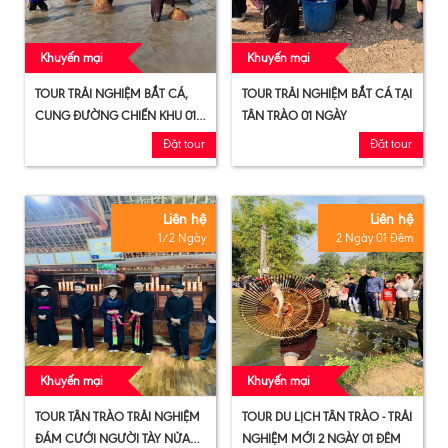
Khuyến mại
Khuyến mại
TOUR TRẢI NGHIỆM BẮT CÁ,
TOUR TRẢI NGHIỆM BẮT CÁ TẠI
CUNG ĐƯỜNG CHIẾN KHU 01
TÂN TRÀO 01 NGÀY
NGÀY
Đặt tour
Đặt tour
Liên hệ
Liên hệ
1/2 Ngày
2 Ngày 01 Đêm
Khuyến mại
Khuyến mại
TOUR TÂN TRÀO TRẢI NGHIỆM
TOUR DU LỊCH TÂN TRÀO - TRẢI
ĐÁM CƯỚI NGƯỜI TÀY NỬA
NGHIỆM MỚI 2 NGÀY 01 ĐÊM