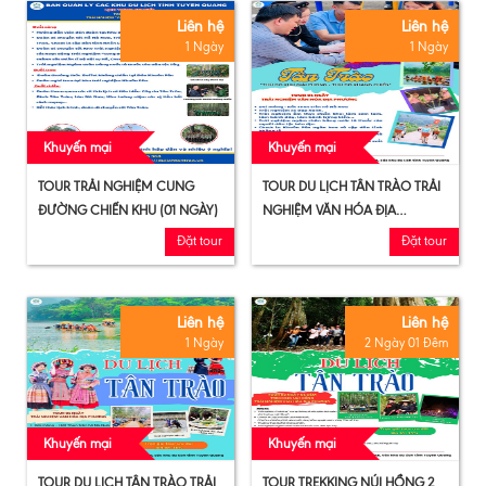
Liên hệ
Liên hệ
1 Ngày
1 Ngày
Khuyến mại
Khuyến mại
TOUR TRẢI NGHIỆM CUNG
TOUR DU LỊCH TÂN TRÀO TRẢI
ĐƯỜNG CHIẾN KHU (01 NGÀY)
NGHIỆM VĂN HÓA ĐỊA
PHƯƠNG (LÀM CƠM LAM,
Đặt tour
Đặt tour
BÁNH GIÀY, BÁNH TRỨNG
KIẾN)
Liên hệ
Liên hệ
1 Ngày
2 Ngày 01 Đêm
Khuyến mại
Khuyến mại
TOUR DU LỊCH TÂN TRÀO TRẢI
TOUR TREKKING NÚI HỒNG 2