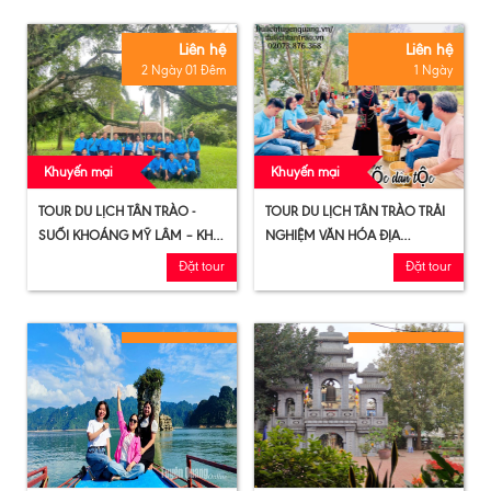
Liên hệ
Liên hệ
2 Ngày 01 Đêm
1 Ngày
Khuyến mại
Khuyến mại
TOUR DU LỊCH TÂN TRÀO -
TOUR DU LỊCH TÂN TRÀO TRẢI
SUỐI KHOÁNG MỸ LÂM – KHU
NGHIỆM VĂN HÓA ĐỊA
DU LỊCH SINH THÁI NA HANG (
PHƯƠNG (1 NGÀY)
Đặt tour
Đặt tour
2 NGÀY 1 ĐÊM)