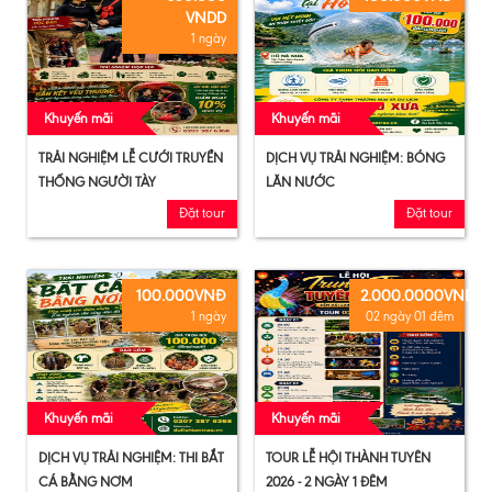
VNDD
1 ngày
Khuyến mãi
Khuyến mãi
TRẢI NGHIỆM LỄ CƯỚI TRUYỀN
DỊCH VỤ TRẢI NGHIỆM: BÓNG
THỐNG NGƯỜI TÀY
LĂN NƯỚC
Đặt tour
Đặt tour
100.000VNĐ
2.000.0000VND
1 ngày
02 ngày 01 đêm
Khuyến mãi
Khuyến mãi
DỊCH VỤ TRẢI NGHIỆM: THI BẮT
TOUR LỄ HỘI THÀNH TUYÊN
CÁ BẰNG NƠM
2026 - 2 NGÀY 1 ĐÊM