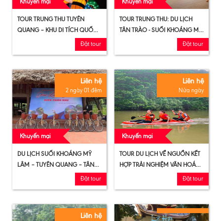
Khuyến mại
Khuyến mại
TOUR TRUNG THU TUYÊN
TOUR TRUNG THU: DU LỊCH
QUANG – KHU DI TÍCH QUỐC
TÂN TRÀO - SUỐI KHOÁNG MỸ
GIA ĐẶC BIỆT TÂN TRÀO (2
LÂM – LỄ HỘI TRUNG THU
Đặt tour
Đặt tour
NGÀY 1 ĐÊM)
TUYÊN QUANG - KHU DU LỊCH
SINH THÁI NA HANG – LÂM
BÌNH
Liên hệ
Liên hệ
2 ngày 01 đêm
Nửa ngày
Khuyến mại
Khuyến mại
DU LỊCH SUỐI KHOÁNG MỸ
TOUR DU LỊCH VỀ NGUỒN KẾT
LÂM – TUYÊN QUANG – TÂN
HỢP TRẢI NGHIỆM VĂN HOÁ
TRÀO (2 NGÀY 01 ĐÊM)
TẠI TÂN TRÀO (BƠI MẢNG HÁT
Đặt tour
Đặt tour
THEN, CHÈO SUP)
Liên hệ