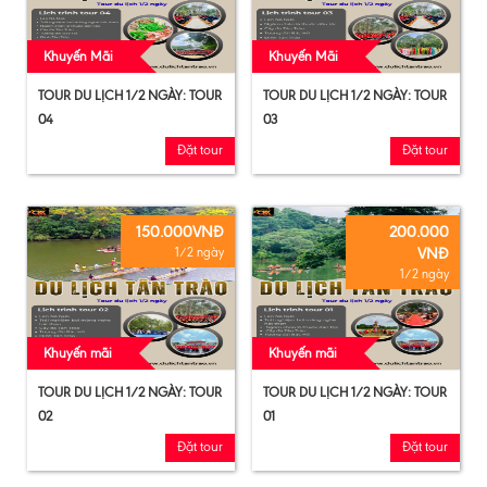
Khuyến Mãi
Khuyến Mãi
TOUR DU LỊCH 1/2 NGÀY: TOUR
TOUR DU LỊCH 1/2 NGÀY: TOUR
04
03
Đặt tour
Đặt tour
150.000VNĐ
200.000
VNĐ
1/2 ngày
1/2 ngày
Khuyến mãi
Khuyến mãi
TOUR DU LỊCH 1/2 NGÀY: TOUR
TOUR DU LỊCH 1/2 NGÀY: TOUR
02
01
Đặt tour
Đặt tour