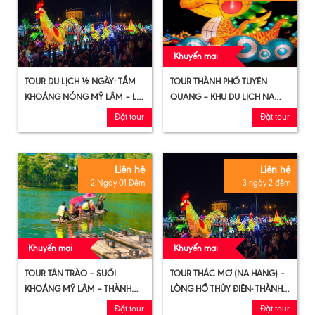
Khuyến mại
TOUR DU LỊCH ½ NGÀY: TẮM
TOUR THÀNH PHỐ TUYÊN
KHOÁNG NÓNG MỸ LÂM – LỄ
QUANG – KHU DU LỊCH NA
HỘI THÀNH TUYÊN
HANG, LÂM BÌNH (THỜI GIAN:
Đặt tour
Đặt tour
2 NGÀY 1 ĐÊM)
Liên hệ
Liên hệ
2 Ngày 01 Đêm
3 ngày 2 đêm
Khuyến mại
Khuyến mại
TOUR TÂN TRÀO – SUỐI
TOUR THÁC MƠ (NA HANG) –
KHOÁNG MỸ LÂM – THÀNH
LÒNG HỒ THỦY ĐIỆN- THÀNH
PHỐ TUYÊN QUANG – KHU DU
PHỐ TUYÊN QUANG – TÂN
Đặt tour
Đặt tour