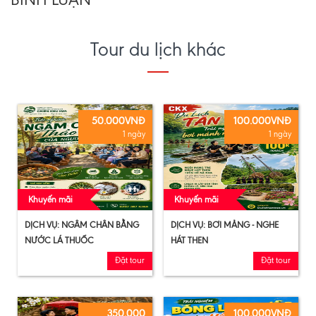
Tour du lịch khác
50.000VNĐ
100.000VNĐ
1 ngày
1 ngày
Khuyến mãi
Khuyến mãi
DỊCH VỤ: NGÂM CHÂN BẰNG
DỊCH VỤ: BƠI MẢNG - NGHE
NƯỚC LÁ THUỐC
HÁT THEN
Đặt tour
Đặt tour
350.000
100.000VNĐ