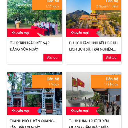
Liên hệ
Liên hệ
1/2 ngày
2 Ngày 01 Đêm
Khuyến mại
Khuyến mại
TOUR TÂN TRÀO KẾT NẠP
DU LỊCH TÂM LINH KẾT HỢP DU
ĐẢNG NỬA NGÀY
LỊCH LỊCH SỬ, TRẢI NGHIỆM
VĂN HÓA
Đặt tour
Đặt tour
Liên hệ
Liên hệ
1 Ngày
1/2 Ngày
Khuyến mại
Khuyến mại
THÀNH PHỐ TUYÊN QUANG -
TOUR THÀNH PHỐ TUYÊN
TÂN TRÀO 01 NGÀY
QUANG - TÂN TRÀO NỬA