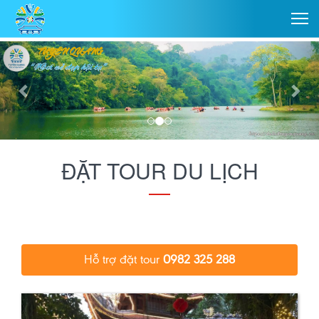
ĐẶT TOUR DU LỊCH
Hỗ trợ đặt tour
0982 325 288