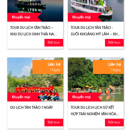
Khuyến mại
Khuyến mại
TOUR DU LỊCH TÂN TRÀO –
TOUR DU LỊCH TÂN TRÀO -
KHU DU LỊCH SINH THÁI NA
SUỐI KHOÁNG MỸ LÂM – KHU
HANG – LÂM BÌNH (3 NGÀY 2
DU LỊCH SINH THÁI NA HANG (
Đặt tour
Đặt tour
ĐÊM)
2 NGÀY 1 ĐÊM)
Liên hệ
Liên hệ
1 Ngày
1 Ngày
Khuyến mại
Khuyến mại
DU LỊCH TÂN TRÀO 1 NGÀY
TOUR DU LỊCH LỊCH SỬ KẾT
HỢP TRẢI NGHIỆM VĂN HÓA
TẠI TÂN TRÀO - ATK ĐỊNH HÓA
Đặt tour
Đặt tour