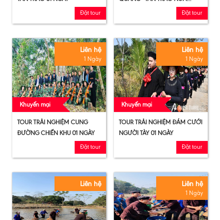
NGÀY
Đặt tour
Đặt tour
Liên hệ
Liên hệ
1 Ngày
1 Ngày
Khuyến mại
Khuyến mại
TOUR TRẢI NGHIỆM CUNG
TOUR TRẢI NGHIỆM ĐÁM CƯỚI
ĐƯỜNG CHIẾN KHU 01 NGÀY
NGƯỜI TÀY 01 NGÀY
Đặt tour
Đặt tour
Liên hệ
Liên hệ
1 Ngày