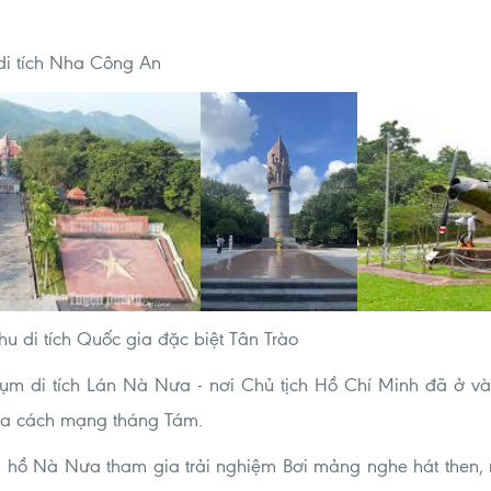
i tích Nha Công An
u di tích Quốc gia đặc biệt Tân Trào
 di tích Lán Nà Nưa - nơi Chủ tịch Hồ Chí Minh đã ở và 
hĩa cách mạng tháng Tám.
hồ Nà Nưa tham gia trải nghiệm Bơi mảng nghe hát then, n