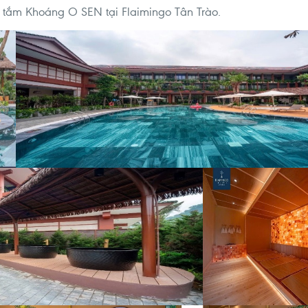
 tắm Khoáng O SEN tại Flaimingo Tân Trào.