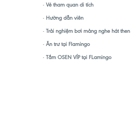
-
Vé tham quan di tích
-
Hường dẫn viên
-
Trải nghiệm bơi mảng nghe hát then
-
Ăn trư tại Flamingo
-
Tắm OSEN VÍP tại FLamingo