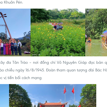
oa Khuôn Pén.
ây đa Tân Trào – nơi đồng chí Võ Nguyên Giáp đọc bản qu
ào chiều ngày 16/8/1945. Đoàn tham quan tượng đài Bác Hồ
c vị tiền bối cách mạng.