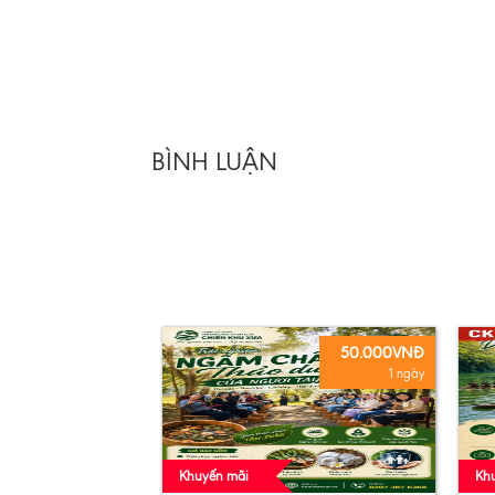
BÌNH LUẬN
50.000VNĐ
1 ngày
Khuyến mãi
Kh