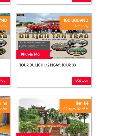
VNĐ
100.000VNĐ
 ngày
1/2 ngày
Khuyến Mãi
TOUR DU LỊCH 1/2 NGÀY: TOUR 03
 tour
Đặt tour
ên hệ
liên hệ
 đêm
02 ngày 02 đêm