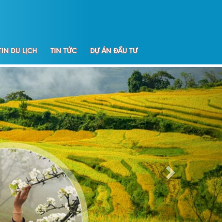
IN DU LỊCH
TIN TỨC
DỰ ÁN ĐẦU TƯ