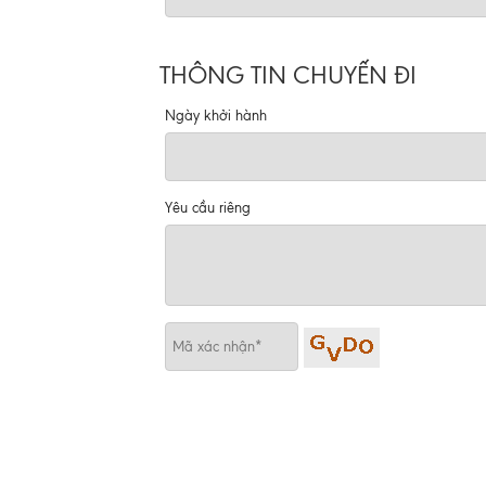
THÔNG TIN CHUYẾN ĐI
Ngày khởi hành
Yêu cầu riêng