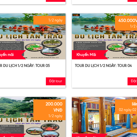
450.000
1/2 ngày
1/2
uyến mãi
Khuyến Mãi
R DU LỊCH 1/2 NGÀY: TOUR 05
TOUR DU LỊCH 1/2 NGÀY: TOUR 04
Đặt tour
Đặt
200.000
li
VNĐ
02 ngày 02
1/2 ngày