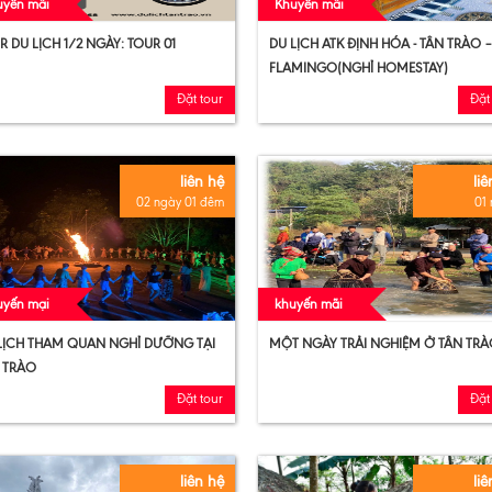
uyến mãi
Khuyến mãi
R DU LỊCH 1/2 NGÀY: TOUR 01
DU LỊCH ATK ĐỊNH HÓA - TÂN TRÀO –
FLAMINGO(NGHỈ HOMESTAY)
Đặt tour
Đặt
liên hệ
li
02 ngày 01 đêm
01
uyến mại
khuyến mãi
LỊCH THAM QUAN NGHỈ DƯỠNG TẠI
MỘT NGÀY TRẢI NGHIỆM Ở TÂN TRÀ
 TRÀO
Đặt tour
Đặt
liên hệ
li