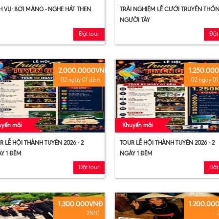
H VỤ: BƠI MẢNG - NGHE HÁT THEN
TRẢI NGHIỆM LỄ CƯỚI TRUYỀN THỐ
NGƯỜI TÀY
Đặt tour
Đặt
2.000.0000VND
1.250.00
02 ngày 01 đêm
02 ngày 0
uyến mãi
Khuyến mãi
R LỄ HỘI THÀNH TUYÊN 2026 - 2
TOUR LỄ HỘI THÀNH TUYÊN 2026 - 2
Y 1 ĐÊM
NGÀY 1 ĐÊM
Đặt tour
Đặt
1.300.000VNĐ
1.200.00
2N1Đ