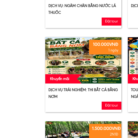
DỊCH VỤ: NGÂM CHÂN BẰNG NƯỚC LÁ
DỊC
THUỐC
Đặt tour
100.000VNĐ
1 ngày
Khuyến mãi
Kh
DỊCH VỤ TRẢI NGHIỆM: THI BẮT CÁ BẰNG
TOU
NƠM
NGÀ
Đặt tour
1.500.000VNĐ
2N1Đ