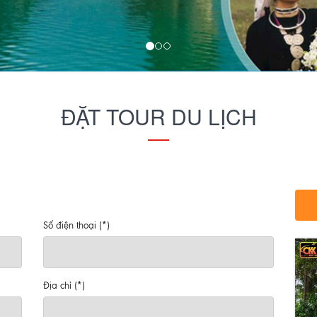
ĐẶT TOUR DU LỊCH
Số điện thoại (*)
Địa chỉ (*)