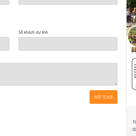
Số khách dự tính
ĐẶT TOUR
T
0