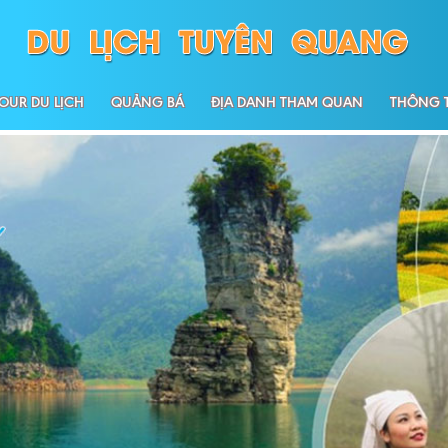
OUR DU LỊCH
QUẢNG BÁ
ĐỊA DANH THAM QUAN
THÔNG T