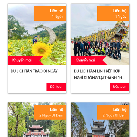
Liên hệ
Liên hệ
1 Ngày
1 Ngày
Khuyến mại
Khuyến mại
DU LỊCH TÂN TRÀO 01 NGÀY
DU LỊCH TÂM LINH KẾT HỢP
NGHỈ DƯỠNG TẠI THÀNH PHỐ
TUYÊN QUANG 01 NGÀY
Đặt tour
Đặt tour
Liên hệ
Liên hệ
2 Ngày 01 Đêm
2 Ngày 01 Đêm