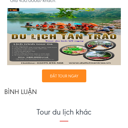
Giá 450.000đ/khách.
ĐẶT TOUR NGAY
BÌNH LUẬN
Tour du lịch khác