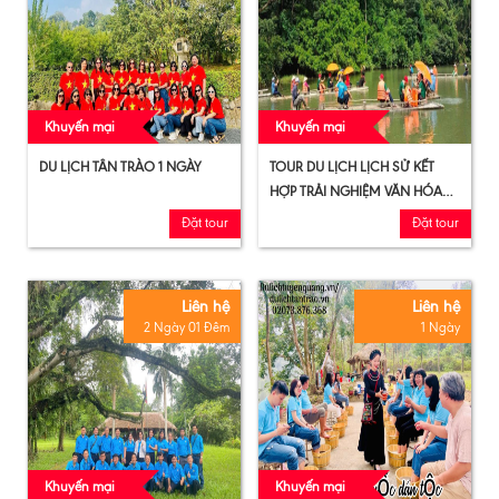
Khuyến mại
Khuyến mại
DU LỊCH TÂN TRÀO 1 NGÀY
TOUR DU LỊCH LỊCH SỬ KẾT
HỢP TRẢI NGHIỆM VĂN HÓA
TẠI TÂN TRÀO - ATK ĐỊNH HÓA
Đặt tour
Đặt tour
Liên hệ
Liên hệ
2 Ngày 01 Đêm
1 Ngày
Khuyến mại
Khuyến mại