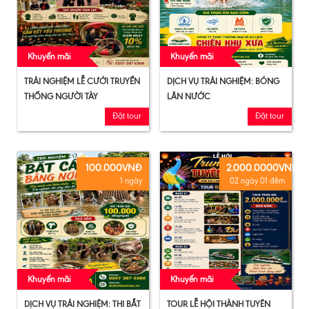
Khuyến mãi
Khuyến mãi
TRẢI NGHIỆM LỄ CƯỚI TRUYỀN
DỊCH VỤ TRẢI NGHIỆM: BÓNG
THỐNG NGƯỜI TÀY
LĂN NƯỚC
Đặt tour
Đặt tour
100.000VNĐ
2.000.0000VND
1 ngày
02 ngày 01 đêm
Khuyến mãi
Khuyến mãi
DỊCH VỤ TRẢI NGHIỆM: THI BẮT
TOUR LỄ HỘI THÀNH TUYÊN