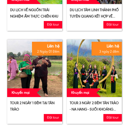
DU LỊCH VỀ NGUỒN TRẢI
DU LỊCH TÂM LINH THÀNH PHỐ
NGHIỆM ẨM THỰC CHIẾN KHU
TUYÊN QUANG KẾT HỢP VỀ
NGUỒN TRẢI NGHIỆM VĂN
Đặt tour
Đặt tour
HÓA CHIẾN KHU TÂN TRÀO
Liên hệ
Liên hệ
2 Ngày 01 Đêm
3 ngày 2 đêm
Khuyến mại
Khuyến mại
TOUR 2 NGÀY 1 ĐÊM TẠI TÂN
TOUR 3 NGÀY 2 ĐÊM TÂN TRÀO
TRÀO
- NA HANG - SUỐI KHOÁNG
MỸ LÂM
Đặt tour
Đặt tour