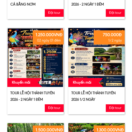
CÁ BẰNG NƠM
2026 - 2 NGÀY 1 ĐÊM
Đặt tour
Đặt tour
1.250.000VNĐ
750.000Đ
02 ngày 01 đêm
1/2 ngày
Khuyến mãi
Khuyến mãi
TOUR LỄ HỘI THÀNH TUYÊN
TOUR LỄ HỘI THÀNH TUYÊN
2026 - 2 NGÀY 1 ĐÊM
2026 1/2 NGÀY
Đặt tour
Đặt tour
1.500.000VNĐ
1.300.000VNĐ