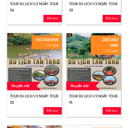
TOUR DU LỊCH 1/2 NGÀY: TOUR
TOUR DU LỊCH 1/2 NGÀY: TOUR
04
03
Đặt tour
Đặt tour
150.000VNĐ
200.000
VNĐ
1/2 ngày
1/2 ngày
Khuyến mãi
Khuyến mãi
TOUR DU LỊCH 1/2 NGÀY: TOUR
TOUR DU LỊCH 1/2 NGÀY: TOUR
02
01
Đặt tour
Đặt tour