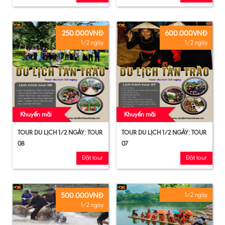
250.000VNĐ
600.000VNĐ
1/2 ngày
1/2 ngày
Khuyến mãi
Khuyến mãi
TOUR DU LỊCH 1/2 NGÀY: TOUR
TOUR DU LỊCH 1/2 NGÀY: TOUR
08
07
Đặt tour
Đặt tour
500.000VNĐ
1/2 ngày
1/2 ngày