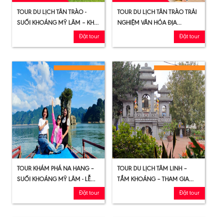
TOUR DU LỊCH TÂN TRÀO -
TOUR DU LỊCH TÂN TRÀO TRẢI
SUỐI KHOÁNG MỸ LÂM – KHU
NGHIỆM VĂN HÓA ĐỊA
DU LỊCH SINH THÁI NA HANG (
PHƯƠNG (1 NGÀY)
Đặt tour
Đặt tour
2 NGÀY 1 ĐÊM)
TOUR KHÁM PHÁ NA HANG –
TOUR DU LỊCH TÂM LINH –
SUỐI KHOÁNG MỸ LÂM - LỄ
TẮM KHOÁNG – THAM GIA
HỘI THÀNH TUYÊN (2 NGÀY 1
HOẠT ĐỘNG LỄ HỘI THÀNH
Đặt tour
Đặt tour
ĐÊM)
TUYÊN