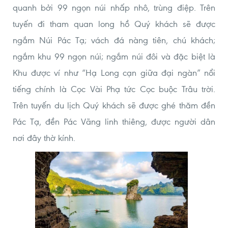
quanh bởi 99 ngọn núi nhấp nhô, trùng điệp. Trên
tuyến đi tham quan long hồ Quý khách sẽ được
ngắm Núi Pác Tạ; vách đá nàng tiên, chú khách;
ngắm khu 99 ngọn núi; ngắm núi đôi và đặc biệt là
Khu được ví như “Hạ Long cạn giữa đại ngàn” nổi
tiếng chính là Cọc Vài Phạ tức Cọc buộc Trâu trời.
Trên tuyến du lịch Quý khách sẽ được ghé thăm đền
Pác Tạ, đền Pác Vãng linh thiêng, được người dân
nơi đây thờ kính.