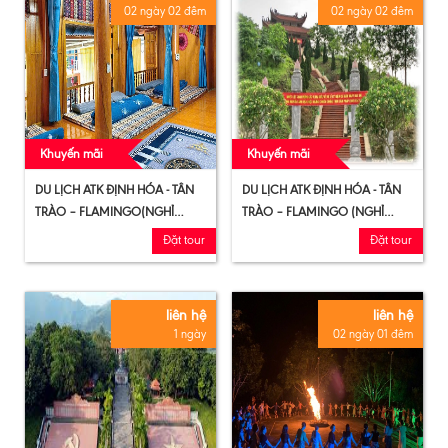
02 ngày 02 đêm
02 ngày 02 đêm
Khuyến mãi
Khuyến mãi
DU LỊCH ATK ĐỊNH HÓA - TÂN
DU LỊCH ATK ĐỊNH HÓA - TÂN
TRÀO – FLAMINGO(NGHỈ
TRÀO – FLAMINGO (NGHỈ
HOMESTAY)
KHÁCH SẠN)
Đặt tour
Đặt tour
liên hệ
liên hệ
1 ngày
02 ngày 01 đêm