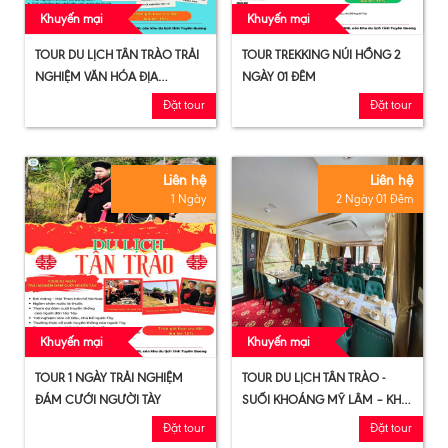
Khuyến mại
Khuyến mại
TOUR DU LỊCH TÂN TRÀO TRẢI
TOUR TREKKING NÚI HỒNG 2
NGHIỆM VĂN HÓA ĐỊA
NGÀY 01 ĐÊM
PHƯƠNG 01 NGÀY (BẮT CÁ)
Đặt tour
Đặt tour
Liên hệ
Liên hệ
1 Ngày
2 Ngày 01 Đêm
Khuyến mại
Khuyến mại
TOUR 1 NGÀY TRẢI NGHIỆM
TOUR DU LỊCH TÂN TRÀO -
ĐÁM CƯỚI NGƯỜI TÀY
SUỐI KHOÁNG MỸ LÂM – KHU
DU LỊCH SINH THÁI NA HANG (
Đặt tour
Đặt tour
2 NGÀY 1 ĐÊM)