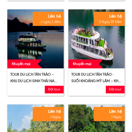
Liên hệ
Liên hệ
3 ngày 2 đêm
2 Ngày 01 Đêm
Khuyến mại
Khuyến mại
TOUR DU LỊCH TÂN TRÀO –
TOUR DU LỊCH TÂN TRÀO -
KHU DU LỊCH SINH THÁI NA
SUỐI KHOÁNG MỸ LÂM – KHU
HANG – LÂM BÌNH (3 NGÀY 2
DU LỊCH SINH THÁI NA HANG (
Đặt tour
Đặt tour
ĐÊM)
2 NGÀY 1 ĐÊM)
Liên hệ
Liên hệ
1 Ngày
1 Ngày