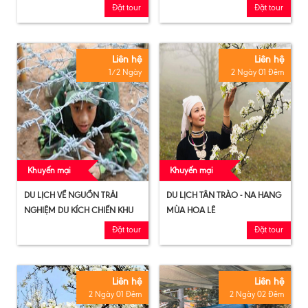
PHƯƠNG DÀNH CHO HỌC
TRÀO
Đặt tour
Đặt tour
SINH
Liên hệ
Liên hệ
1/2 Ngày
2 Ngày 01 Đêm
Khuyến mại
Khuyến mại
DU LỊCH VỀ NGUỒN TRẢI
DU LỊCH TÂN TRÀO - NA HANG
NGHIỆM DU KÍCH CHIẾN KHU
MÙA HOA LÊ
Đặt tour
Đặt tour
Liên hệ
Liên hệ
2 Ngày 01 Đêm
2 Ngày 02 Đêm