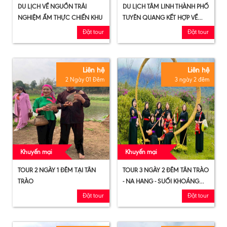
DU LỊCH VỀ NGUỒN TRẢI
DU LỊCH TÂM LINH THÀNH PHỐ
NGHIỆM ẨM THỰC CHIẾN KHU
TUYÊN QUANG KẾT HỢP VỀ
NGUỒN TRẢI NGHIỆM VĂN
Đặt tour
Đặt tour
HÓA CHIẾN KHU TÂN TRÀO
Liên hệ
Liên hệ
2 Ngày 01 Đêm
3 ngày 2 đêm
Khuyến mại
Khuyến mại
TOUR 2 NGÀY 1 ĐÊM TẠI TÂN
TOUR 3 NGÀY 2 ĐÊM TÂN TRÀO
TRÀO
- NA HANG - SUỐI KHOÁNG
MỸ LÂM
Đặt tour
Đặt tour