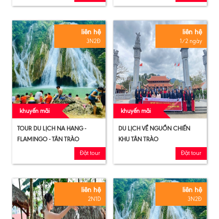
liên hệ
liên hệ
3N2Đ
1/2 ngày
khuyến mãi
khuyến mãi
TOUR DU LỊCH NA HANG -
DU LỊCH VỀ NGUỒN CHIẾN
FLAMINGO - TÂN TRÀO
KHU TÂN TRÀO
Đặt tour
Đặt tour
liên hệ
liên hệ
2N1D
3N2Đ