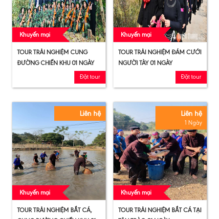
Khuyến mại
Khuyến mại
TOUR TRẢI NGHIỆM CUNG
TOUR TRẢI NGHIỆM ĐÁM CƯỚI
ĐƯỜNG CHIẾN KHU 01 NGÀY
NGƯỜI TÀY 01 NGÀY
Đặt tour
Đặt tour
Liên hệ
Liên hệ
1 Ngày
Khuyến mại
Khuyến mại
TOUR TRẢI NGHIỆM BẮT CÁ,
TOUR TRẢI NGHIỆM BẮT CÁ TẠI