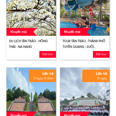
Khuyến mại
Khuyến mại
DU LỊCH TÂN TRÀO - HỒNG
TOUR TÂN TRÀO - THÀNH PHỐ
THÁI - NA HANG
TUYÊN QUANG - SUỐI
KHOÁNG MỸ LÂM 2N2Đ
Đặt tour
Đặt tour
Liên hệ
Liên hệ
2 Ngày 01 Đêm
01 ngày
Khuyến mại
Khuyến mại