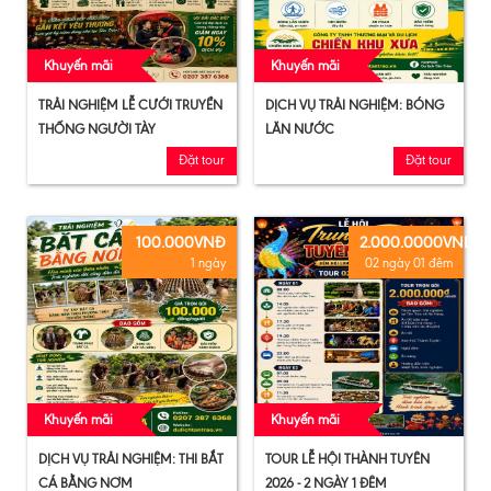
Khuyến mãi
Khuyến mãi
TRẢI NGHIỆM LỄ CƯỚI TRUYỀN
DỊCH VỤ TRẢI NGHIỆM: BÓNG
THỐNG NGƯỜI TÀY
LĂN NƯỚC
Đặt tour
Đặt tour
100.000VNĐ
2.000.0000VND
1 ngày
02 ngày 01 đêm
Khuyến mãi
Khuyến mãi
DỊCH VỤ TRẢI NGHIỆM: THI BẮT
TOUR LỄ HỘI THÀNH TUYÊN
CÁ BẰNG NƠM
2026 - 2 NGÀY 1 ĐÊM