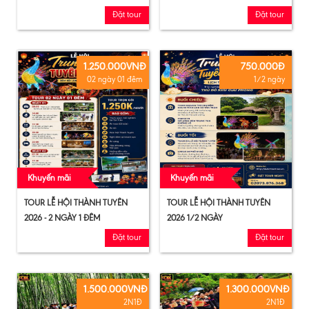
Đặt tour
Đặt tour
1.250.000VNĐ
750.000Đ
02 ngày 01 đêm
1/2 ngày
Khuyến mãi
Khuyến mãi
TOUR LỄ HỘI THÀNH TUYÊN
TOUR LỄ HỘI THÀNH TUYÊN
2026 - 2 NGÀY 1 ĐÊM
2026 1/2 NGÀY
Đặt tour
Đặt tour
1.500.000VNĐ
1.300.000VNĐ
2N1Đ
2N1Đ