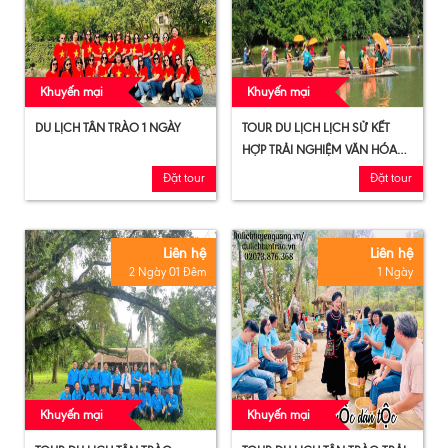
Khuyến mại
Khuyến mại
DU LỊCH TÂN TRÀO 1 NGÀY
TOUR DU LỊCH LỊCH SỬ KẾT
HỢP TRẢI NGHIỆM VĂN HÓA
TẠI TÂN TRÀO - ATK ĐỊNH HÓA
Đặt tour
Đặt tour
Liên hệ
Liên hệ
2 Ngày 01 Đêm
1 Ngày
Khuyến mại
Khuyến mại