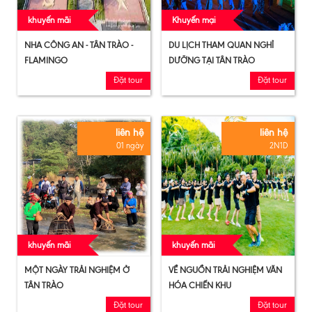
khuyến mãi
Khuyến mại
NHA CÔNG AN - TÂN TRÀO -
DU LỊCH THAM QUAN NGHỈ
FLAMINGO
DƯỠNG TẠI TÂN TRÀO
Đặt tour
Đặt tour
liên hệ
liên hệ
01 ngày
2N1D
khuyến mãi
khuyến mãi
MỘT NGÀY TRẢI NGHIỆM Ở
VỀ NGUỒN TRẢI NGHIỆM VĂN
TÂN TRÀO
HÓA CHIẾN KHU
Đặt tour
Đặt tour