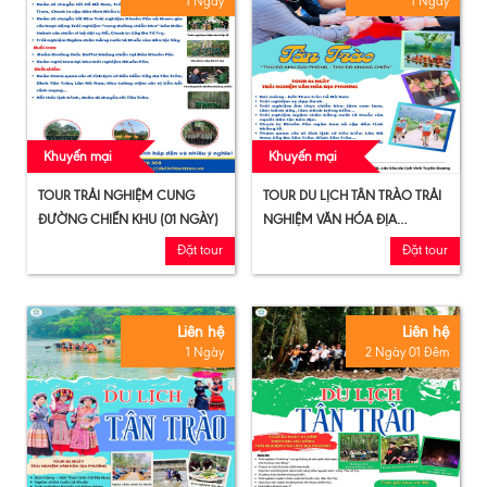
1 Ngày
1 Ngày
Khuyến mại
Khuyến mại
TOUR TRẢI NGHIỆM CUNG
TOUR DU LỊCH TÂN TRÀO TRẢI
ĐƯỜNG CHIẾN KHU (01 NGÀY)
NGHIỆM VĂN HÓA ĐỊA
PHƯƠNG (LÀM CƠM LAM,
Đặt tour
Đặt tour
BÁNH GIÀY, BÁNH TRỨNG
KIẾN)
Liên hệ
Liên hệ
1 Ngày
2 Ngày 01 Đêm