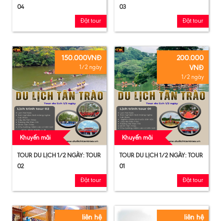
04
03
Đặt tour
Đặt tour
150.000VNĐ
200.000
VNĐ
1/2 ngày
1/2 ngày
Khuyến mãi
Khuyến mãi
TOUR DU LỊCH 1/2 NGÀY: TOUR
TOUR DU LỊCH 1/2 NGÀY: TOUR
02
01
Đặt tour
Đặt tour
liên hệ
liên hệ