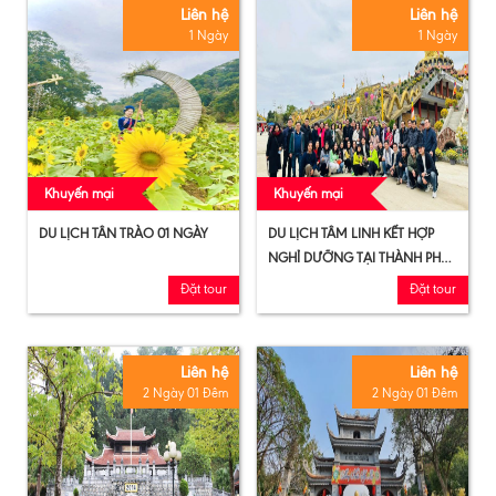
Liên hệ
Liên hệ
1 Ngày
1 Ngày
Khuyến mại
Khuyến mại
DU LỊCH TÂN TRÀO 01 NGÀY
DU LỊCH TÂM LINH KẾT HỢP
NGHỈ DƯỠNG TẠI THÀNH PHỐ
TUYÊN QUANG 01 NGÀY
Đặt tour
Đặt tour
Liên hệ
Liên hệ
2 Ngày 01 Đêm
2 Ngày 01 Đêm