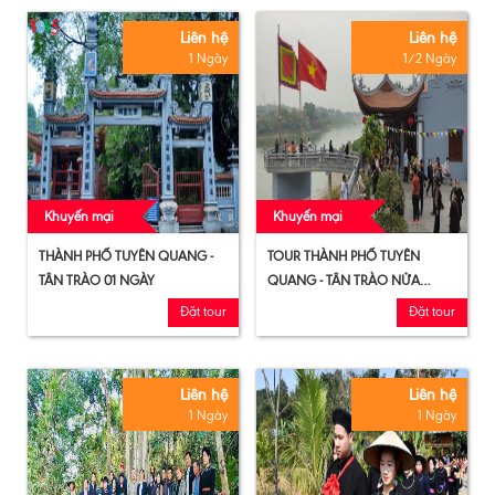
Liên hệ
Liên hệ
1 Ngày
1/2 Ngày
Khuyến mại
Khuyến mại
THÀNH PHỐ TUYÊN QUANG -
TOUR THÀNH PHỐ TUYÊN
TÂN TRÀO 01 NGÀY
QUANG - TÂN TRÀO NỬA
NGÀY
Đặt tour
Đặt tour
Liên hệ
Liên hệ
1 Ngày
1 Ngày