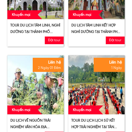
Khuyến mại
Khuyến mại
TOUR DU LỊCH TÂM LINH, NGHỈ
DU LỊCH TÂM LINH KẾT HỢP
DƯỠNG TẠI THÀNH PHỐ
NGHỈ DƯỠNG TẠI THÀNH PHỐ
TUYÊN QUANG - SUỐI
TUYÊN QUANG - KHU DU LỊCH
Đặt tour
Đặt tour
KHOÁNG MỸ LÂM- KHU DU
TÂN TRÀO
LỊCH TÂN TRÀO
Liên hệ
Liên hệ
2 Ngày 01 Đêm
1 Ngày
Khuyến mại
Khuyến mại
DU LỊCH VỀ NGUỒN TRẢI
TOUR DU LỊCH LỊCH SỬ KẾT
NGHIỆM VĂN HÓA ĐỊA
HỢP TRẢI NGHIỆM TẠI TÂN