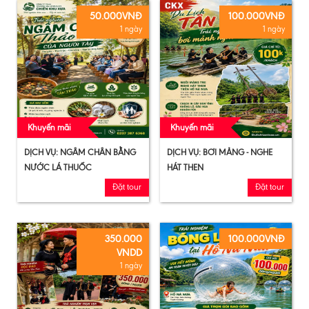
50.000VNĐ
100.000VNĐ
1 ngày
1 ngày
Khuyến mãi
Khuyến mãi
DỊCH VỤ: NGÂM CHÂN BẰNG
DỊCH VỤ: BƠI MẢNG - NGHE
NƯỚC LÁ THUỐC
HÁT THEN
Đặt tour
Đặt tour
350.000
100.000VNĐ
VNDD
1 ngày