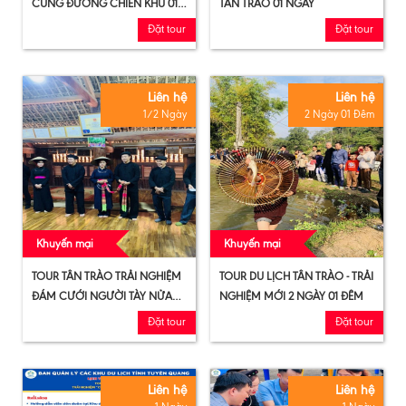
CUNG ĐƯỜNG CHIẾN KHU 01
TÂN TRÀO 01 NGÀY
NGÀY
Đặt tour
Đặt tour
Liên hệ
Liên hệ
1/2 Ngày
2 Ngày 01 Đêm
Khuyến mại
Khuyến mại
TOUR TÂN TRÀO TRẢI NGHIỆM
TOUR DU LỊCH TÂN TRÀO - TRẢI
ĐÁM CƯỚI NGƯỜI TÀY NỬA
NGHIỆM MỚI 2 NGÀY 01 ĐÊM
NGÀY
Đặt tour
Đặt tour
Liên hệ
Liên hệ