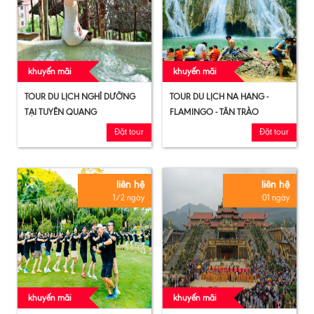
khuyến mãi
khuyến mãi
TOUR DU LỊCH NGHỈ DƯỠNG
TOUR DU LỊCH NA HANG -
TẠI TUYÊN QUANG
FLAMINGO - TÂN TRÀO
Đặt tour
Đặt tour
liên hệ
liên hệ
1/2 ngày
01 ngày
khuyến mãi
khuyến mãi