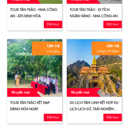
TOUR TÂN TRÀO - NHA CÔNG
TOUR TÂN TRÀO - DI TÍCH
AN - ATK ĐỊNH HÓA
NGÂN HÀNG - NHA CÔNG AN
Đặt tour
Đặt tour
Liên hệ
Liên hệ
1/2 ngày
2 Ngày 01 Đêm
Khuyến mại
Khuyến mại
TOUR TÂN TRÀO KẾT NẠP
DU LỊCH TÂM LINH KẾT HỢP DU
ĐẢNG NỬA NGÀY
LỊCH LỊCH SỬ, TRẢI NGHIỆM
VĂN HÓA
Đặt tour
Đặt tour