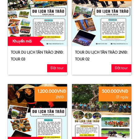
Khuyến mãi
TOUR DU LỊCH TÂN TRÀO 2N1Đ:
TOUR DU LỊCH TÂN TRÀO 2N1Đ:
TOUR 03
TOUR 02
Đặt tour
Đặt tour
1.200.000VNĐ
500.000VNĐ
2N1Đ
01 ngày