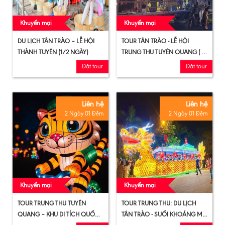
Khuyến mại
Khuyến mại
DU LỊCH TÂN TRÀO – LỄ HỘI
TOUR TÂN TRÀO - LỄ HỘI
THÀNH TUYÊN (1/2 NGÀY)
TRUNG THU TUYÊN QUANG ( 01
NGÀY)
Đặt tour
Đặt tour
Liên hệ
Liên hệ
2 Ngày 01 Đêm
2 Ngày 01 Đêm
Khuyến mại
Khuyến mại
TOUR TRUNG THU TUYÊN
TOUR TRUNG THU: DU LỊCH
QUANG – KHU DI TÍCH QUỐC
TÂN TRÀO - SUỐI KHOÁNG MỸ