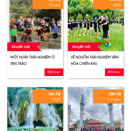
01 ngày
2N1D
khuyến mãi
khuyến mãi
MỘT NGÀY TRẢI NGHIỆM Ở
VỀ NGUỒN TRẢI NGHIỆM VĂN
TÂN TRÀO
HÓA CHIẾN KHU
Đặt tour
Đặt tour
liên hệ
liên hệ
3N2Đ
1/2 ngày