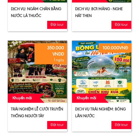
DỊCH VỤ: NGÂM CHÂN BẰNG
DỊCH VỤ: BƠI MẢNG - NGHE
NƯỚC LÁ THUỐC
HÁT THEN
Đặt tour
Đặt tour
350.000
100.000VNĐ
VNDD
1 ngày
Khuyến mãi
Khuyến mãi
TRẢI NGHIỆM LỄ CƯỚI TRUYỀN
DỊCH VỤ TRẢI NGHIỆM: BÓNG
THỐNG NGƯỜI TÀY
LĂN NƯỚC
Đặt tour
Đặt tour