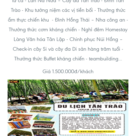
từ cá - Lán Nà Nưa – Cây đa Tân Trào - Đình Tân
Trào - Khu tưởng niệm các vị tiền bối - Thưởng thức
ẩm thực chiến khu - Đình Hồng Thái – Nha công an -
Thưởng thức cơm kháng chiến - Nghỉ đêm Homestay
Làng Văn hóa Tân Lập - Chinh phục Núi Hồng –
Check-in cây Si và cây đa Di sản hàng trăm tuổi -
Thưởng thức Buffet kháng chiến - teambuilding...
Giá 1.500.000đ/khách