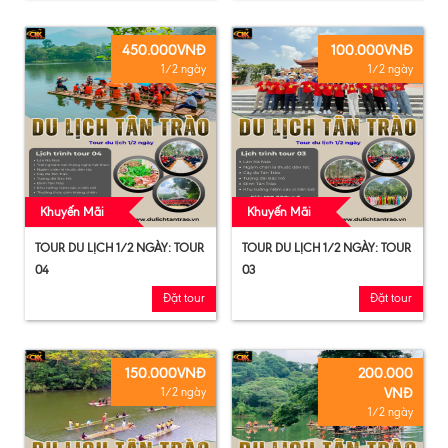
450.000VNĐ
100.000VNĐ
1/2 ngày
1/2 ngày
Khuyến Mãi
Khuyến Mãi
TOUR DU LỊCH 1/2 NGÀY: TOUR
TOUR DU LỊCH 1/2 NGÀY: TOUR
04
03
Đặt tour
Đặt tour
150.000VNĐ
200.000
VNĐ
1/2 ngày
1/2 ngày