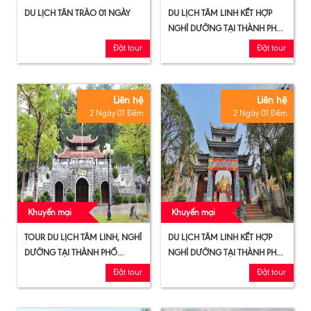
DU LỊCH TÂN TRÀO 01 NGÀY
DU LỊCH TÂM LINH KẾT HỢP
NGHỈ DƯỠNG TẠI THÀNH PHỐ
TUYÊN QUANG 01 NGÀY
Đặt tour
Đặt tour
Liên hệ
Liên hệ
2 Ngày 01 Đêm
2 Ngày 01 Đêm
Khuyến mại
Khuyến mại
TOUR DU LỊCH TÂM LINH, NGHỈ
DU LỊCH TÂM LINH KẾT HỢP
DƯỠNG TẠI THÀNH PHỐ
NGHỈ DƯỠNG TẠI THÀNH PHỐ
TUYÊN QUANG - SUỐI
TUYÊN QUANG - KHU DU LỊCH
Đặt tour
Đặt tour
KHOÁNG MỸ LÂM- KHU DU
TÂN TRÀO
LỊCH TÂN TRÀO