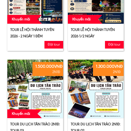
Khuyến mãi
Khuyến mãi
TOUR LỄ HỘI THÀNH TUYÊN
TOUR LỄ HỘI THÀNH TUYÊN
2026 - 2 NGÀY 1 ĐÊM
2026 1/2 NGÀY
Đặt tour
Đặt tour
1.500.000VNĐ
1.300.000VNĐ
2N1Đ
2N1Đ
Khuyến mãi
TOUR DU LỊCH TÂN TRÀO 2N1Đ:
TOUR DU LỊCH TÂN TRÀO 2N1Đ:
TOUR 03
TOUR 02