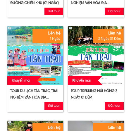
ĐƯỜNG CHIẾN KHU (01 NGÀY)
NGHIỆM VĂN HÓA ĐỊA
PHƯƠNG (LÀM CƠM LAM,
Đặt tour
Đặt tour
BÁNH GIÀY, BÁNH TRỨNG
KIẾN)
Liên hệ
Liên hệ
1 Ngày
2 Ngày 01 Đêm
Khuyến mại
Khuyến mại
TOUR DU LỊCH TÂN TRÀO TRẢI
TOUR TREKKING NÚI HỒNG 2
NGHIỆM VĂN HÓA ĐỊA
NGÀY 01 ĐÊM
PHƯƠNG 01 NGÀY (BẮT CÁ)
Đặt tour
Đặt tour
Liên hệ
Liên hệ