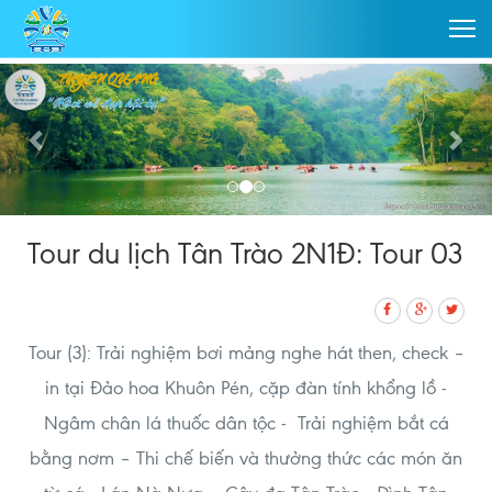
Tour du lịch Tân Trào 2N1Đ: Tour 03
Tour (3): Trải nghiệm bơi mảng nghe hát then, check –
in tại Đảo hoa Khuôn Pén, cặp đàn tính khổng lồ -
Ngâm chân lá thuốc dân tộc - Trải nghiệm bắt cá
bằng nơm – Thi chế biến và thưởng thức các món ăn