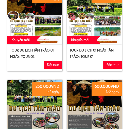
Khuyến mãi
Khuyến mãi
TOUR DU LỊCH TÂN TRÀO 01
TOUR DU LỊCH 01 NGÀY TÂN
NGÀY: TOUR 02
TRÀO: TOUR 01
Đặt tour
Đặt tour
250.000VNĐ
600.000VNĐ
1/2 ngày
1/2 ngày