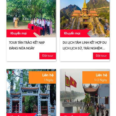
Khuyến mại
Khuyến mại
TOUR TÂN TRÀO KẾT NẠP
DU LỊCH TÂM LINH KẾT HỢP DU
ĐẢNG NỬA NGÀY
LỊCH LỊCH SỬ, TRẢI NGHIỆM
VĂN HÓA
Đặt tour
Đặt tour
Liên hệ
Liên hệ
1 Ngày
1/2 Ngày