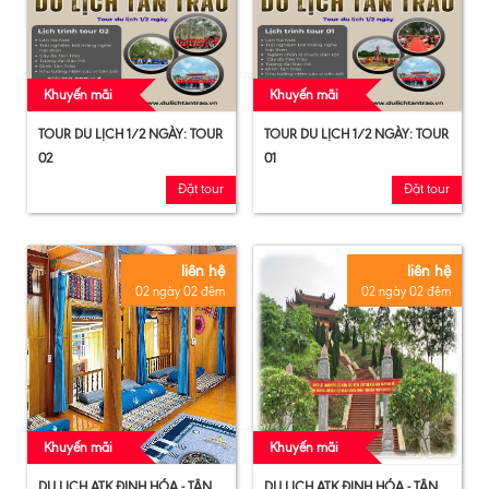
Khuyến mãi
Khuyến mãi
TOUR DU LỊCH 1/2 NGÀY: TOUR
TOUR DU LỊCH 1/2 NGÀY: TOUR
02
01
Đặt tour
Đặt tour
liên hệ
liên hệ
02 ngày 02 đêm
02 ngày 02 đêm
Khuyến mãi
Khuyến mãi
DU LỊCH ATK ĐỊNH HÓA - TÂN
DU LỊCH ATK ĐỊNH HÓA - TÂN