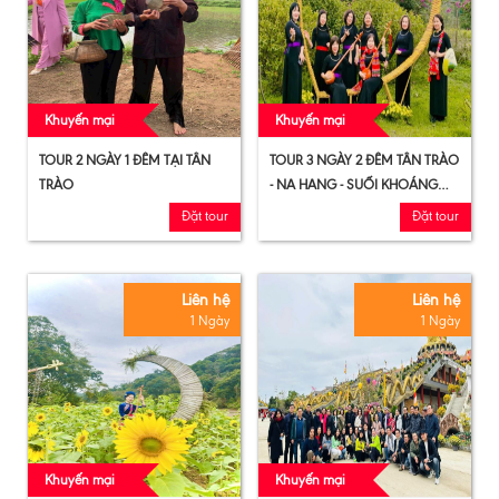
Khuyến mại
Khuyến mại
TOUR 2 NGÀY 1 ĐÊM TẠI TÂN
TOUR 3 NGÀY 2 ĐÊM TÂN TRÀO
TRÀO
- NA HANG - SUỐI KHOÁNG
MỸ LÂM
Đặt tour
Đặt tour
Liên hệ
Liên hệ
1 Ngày
1 Ngày
Khuyến mại
Khuyến mại