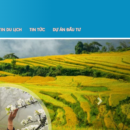
IN DU LỊCH
TIN TỨC
DỰ ÁN ĐẦU TƯ