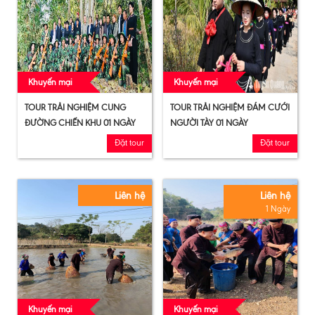
Khuyến mại
Khuyến mại
TOUR TRẢI NGHIỆM CUNG
TOUR TRẢI NGHIỆM ĐÁM CƯỚI
ĐƯỜNG CHIẾN KHU 01 NGÀY
NGƯỜI TÀY 01 NGÀY
Đặt tour
Đặt tour
Liên hệ
Liên hệ
1 Ngày
Khuyến mại
Khuyến mại