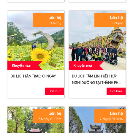
Liên hệ
Liên hệ
1 Ngày
1 Ngày
Khuyến mại
Khuyến mại
DU LỊCH TÂN TRÀO 01 NGÀY
DU LỊCH TÂM LINH KẾT HỢP
NGHỈ DƯỠNG TẠI THÀNH PHỐ
TUYÊN QUANG 01 NGÀY
Đặt tour
Đặt tour
Liên hệ
Liên hệ
2 Ngày 01 Đêm
2 Ngày 01 Đêm