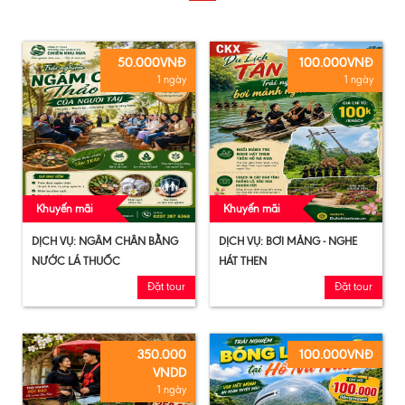
50.000VNĐ
100.000VNĐ
1 ngày
1 ngày
Khuyến mãi
Khuyến mãi
DỊCH VỤ: NGÂM CHÂN BẰNG
DỊCH VỤ: BƠI MẢNG - NGHE
NƯỚC LÁ THUỐC
HÁT THEN
Đặt tour
Đặt tour
350.000
100.000VNĐ
VNDD
1 ngày