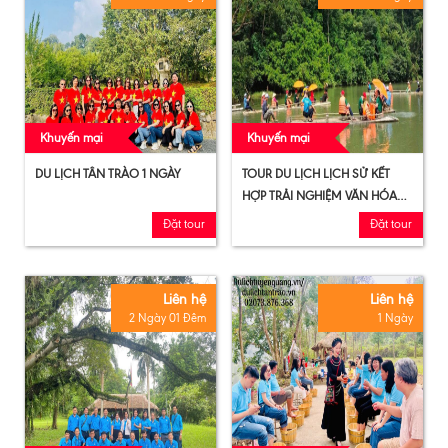
Khuyến mại
Khuyến mại
DU LỊCH TÂN TRÀO 1 NGÀY
TOUR DU LỊCH LỊCH SỬ KẾT
HỢP TRẢI NGHIỆM VĂN HÓA
TẠI TÂN TRÀO - ATK ĐỊNH HÓA
Đặt tour
Đặt tour
Liên hệ
Liên hệ
2 Ngày 01 Đêm
1 Ngày