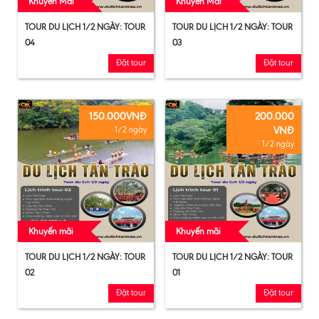
Khuyến Mãi
Khuyến Mãi
TOUR DU LỊCH 1/2 NGÀY: TOUR
TOUR DU LỊCH 1/2 NGÀY: TOUR
04
03
Đặt tour
Đặt tour
150.000VNĐ
200.000
VNĐ
1/2 ngày
1/2 ngày
Khuyến mãi
Khuyến mãi
TOUR DU LỊCH 1/2 NGÀY: TOUR
TOUR DU LỊCH 1/2 NGÀY: TOUR
02
01
Đặt tour
Đặt tour