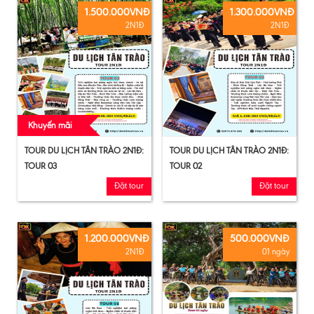
1.500.000VNĐ
1.300.000VNĐ
2N1Đ
2N1Đ
Khuyến mãi
TOUR DU LỊCH TÂN TRÀO 2N1Đ:
TOUR DU LỊCH TÂN TRÀO 2N1Đ:
TOUR 03
TOUR 02
Đặt tour
Đặt tour
1.200.000VNĐ
500.000VNĐ
2N1Đ
01 ngày