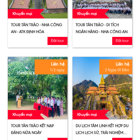
Khuyến mại
Khuyến mại
TOUR TÂN TRÀO - NHA CÔNG
TOUR TÂN TRÀO - DI TÍCH
AN - ATK ĐỊNH HÓA
NGÂN HÀNG - NHA CÔNG AN
Đặt tour
Đặt tour
Liên hệ
Liên hệ
1/2 ngày
2 Ngày 01 Đêm
Khuyến mại
Khuyến mại
TOUR TÂN TRÀO KẾT NẠP
DU LỊCH TÂM LINH KẾT HỢP DU
ĐẢNG NỬA NGÀY
LỊCH LỊCH SỬ, TRẢI NGHIỆM
VĂN HÓA