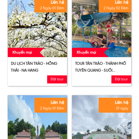
Liên hệ
Liên hệ
2 Ngày 01 Đêm
2 Ngày 02 Đêm
Khuyến mại
Khuyến mại
DU LỊCH TÂN TRÀO - HỒNG
TOUR TÂN TRÀO - THÀNH PHỐ
THÁI - NA HANG
TUYÊN QUANG - SUỐI
KHOÁNG MỸ LÂM 2N2Đ
Đặt tour
Đặt tour
Liên hệ
Liên hệ
2 Ngày 01 Đêm
01 ngày