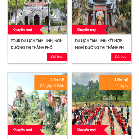
Khuyến mại
Khuyến mại
TOUR DU LỊCH TÂM LINH, NGHỈ
DU LỊCH TÂM LINH KẾT HỢP
DƯỠNG TẠI THÀNH PHỐ
NGHỈ DƯỠNG TẠI THÀNH PHỐ
TUYÊN QUANG - SUỐI
TUYÊN QUANG - KHU DU LỊCH
Đặt tour
Đặt tour
KHOÁNG MỸ LÂM- KHU DU
TÂN TRÀO
LỊCH TÂN TRÀO
Liên hệ
Liên hệ
2 Ngày 01 Đêm
1 Ngày
Khuyến mại
Khuyến mại