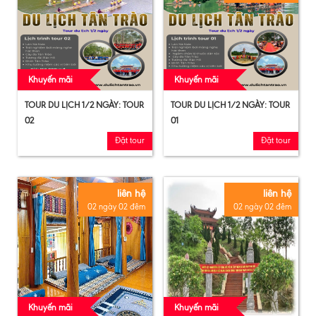
Khuyến mãi
Khuyến mãi
TOUR DU LỊCH 1/2 NGÀY: TOUR
TOUR DU LỊCH 1/2 NGÀY: TOUR
02
01
Đặt tour
Đặt tour
liên hệ
liên hệ
02 ngày 02 đêm
02 ngày 02 đêm
Khuyến mãi
Khuyến mãi