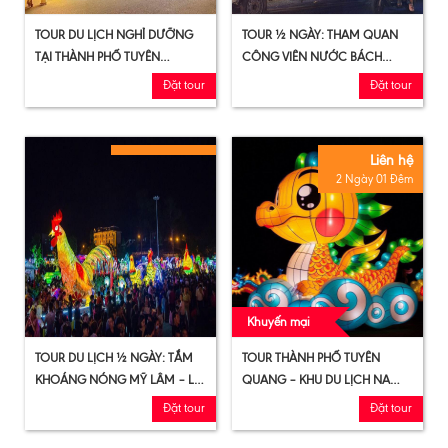
TOUR DU LỊCH NGHỈ DƯỠNG
TOUR ½ NGÀY: THAM QUAN
TẠI THÀNH PHỐ TUYÊN
CÔNG VIÊN NƯỚC BÁCH
QUANG - LỄ HỘI THÀNH TUYÊN
THẢO NGÂN – LỄ HỘI THÀNH
Đặt tour
Đặt tour
- SUỐI KHOÁNG MỸ LÂM –
TUYÊN
KHU DU LỊCH TÂN TRÀO
Liên hệ
2 Ngày 01 Đêm
Khuyến mại
TOUR DU LỊCH ½ NGÀY: TẮM
TOUR THÀNH PHỐ TUYÊN
KHOÁNG NÓNG MỸ LÂM – LỄ
QUANG – KHU DU LỊCH NA
HỘI THÀNH TUYÊN
HANG, LÂM BÌNH (THỜI GIAN:
Đặt tour
Đặt tour
2 NGÀY 1 ĐÊM)