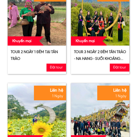
Khuyến mại
Khuyến mại
TOUR 2 NGÀY 1 ĐÊM TẠI TÂN
TOUR 3 NGÀY 2 ĐÊM TÂN TRÀO
TRÀO
- NA HANG - SUỐI KHOÁNG
MỸ LÂM
Đặt tour
Đặt tour
Liên hệ
Liên hệ
1 Ngày
1 Ngày