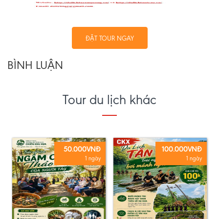
ĐẶT TOUR NGAY
BÌNH LUẬN
Tour du lịch khác
50.000VNĐ
100.000VNĐ
1 ngày
1 ngày