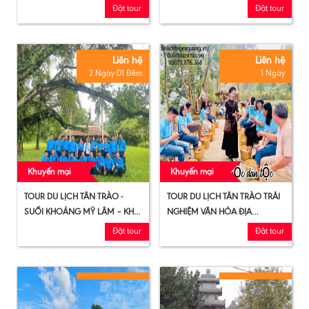
TẠI TÂN TRÀO - ATK ĐỊNH HÓA
Đặt tour
Đặt tour
Liên hệ
Liên hệ
2 Ngày 01 Đêm
1 Ngày
Khuyến mại
Khuyến mại
TOUR DU LỊCH TÂN TRÀO -
TOUR DU LỊCH TÂN TRÀO TRẢI
SUỐI KHOÁNG MỸ LÂM – KHU
NGHIỆM VĂN HÓA ĐỊA
DU LỊCH SINH THÁI NA HANG (
PHƯƠNG (1 NGÀY)
Đặt tour
Đặt tour
2 NGÀY 1 ĐÊM)