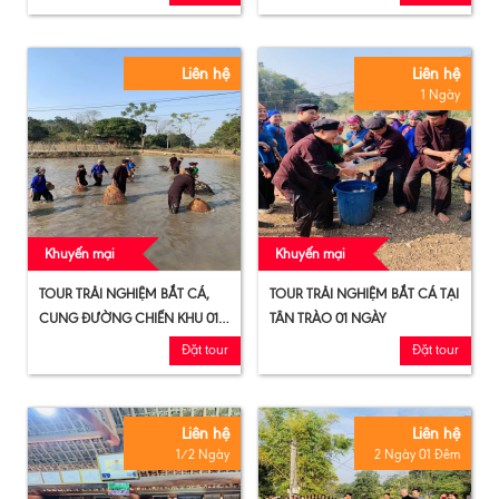
Liên hệ
Liên hệ
1 Ngày
Khuyến mại
Khuyến mại
TOUR TRẢI NGHIỆM BẮT CÁ,
TOUR TRẢI NGHIỆM BẮT CÁ TẠI
CUNG ĐƯỜNG CHIẾN KHU 01
TÂN TRÀO 01 NGÀY
NGÀY
Đặt tour
Đặt tour
Liên hệ
Liên hệ
1/2 Ngày
2 Ngày 01 Đêm