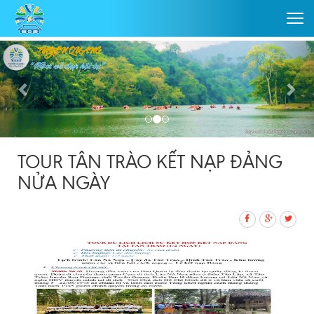
TOUR TÂN TRÀO KẾT NẠP ĐẢNG
NỬA NGÀY