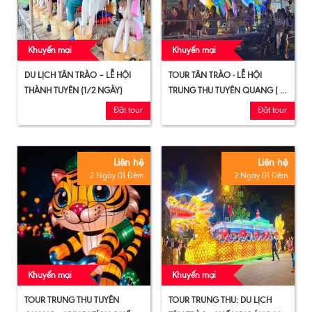
Khuyến mại
Khuyến mại
DU LỊCH TÂN TRÀO – LỄ HỘI
TOUR TÂN TRÀO - LỄ HỘI
THÀNH TUYÊN (1/2 NGÀY)
TRUNG THU TUYÊN QUANG ( 01
NGÀY)
Đặt tour
Đặt tour
Liên hệ
Liên hệ
2 Ngày 01 Đêm
2 Ngày 01 Đêm
Khuyến mại
Khuyến mại
TOUR TRUNG THU TUYÊN
TOUR TRUNG THU: DU LỊCH