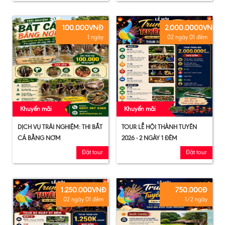
100.000VNĐ
2.000.0000VND
1 ngày
02 ngày 01 đêm
Khuyến mãi
Khuyến mãi
DỊCH VỤ TRẢI NGHIỆM: THI BẮT
TOUR LỄ HỘI THÀNH TUYÊN
CÁ BẰNG NƠM
2026 - 2 NGÀY 1 ĐÊM
Đặt tour
Đặt tour
1.250.000VNĐ
750.000Đ
02 ngày 01 đêm
1/2 ngày