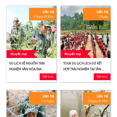
LỊCH TÂN TRÀO
Liên hệ
Liên hệ
2 Ngày 01 Đêm
1 Ngày
Khuyến mại
Khuyến mại
DU LỊCH VỀ NGUỒN TRẢI
TOUR DU LỊCH LỊCH SỬ KẾT
NGHIỆM VĂN HÓA ĐỊA
HỢP TRẢI NGHIỆM TẠI TÂN
PHƯƠNG DÀNH CHO HỌC
TRÀO
Đặt tour
Đặt tour
SINH
Liên hệ
Liên hệ
1/2 Ngày
2 Ngày 01 Đêm