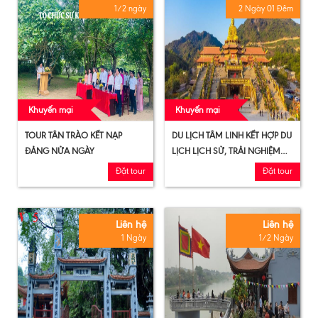
1/2 ngày
2 Ngày 01 Đêm
Khuyến mại
Khuyến mại
TOUR TÂN TRÀO KẾT NẠP
DU LỊCH TÂM LINH KẾT HỢP DU
ĐẢNG NỬA NGÀY
LỊCH LỊCH SỬ, TRẢI NGHIỆM
VĂN HÓA
Đặt tour
Đặt tour
Liên hệ
Liên hệ
1 Ngày
1/2 Ngày