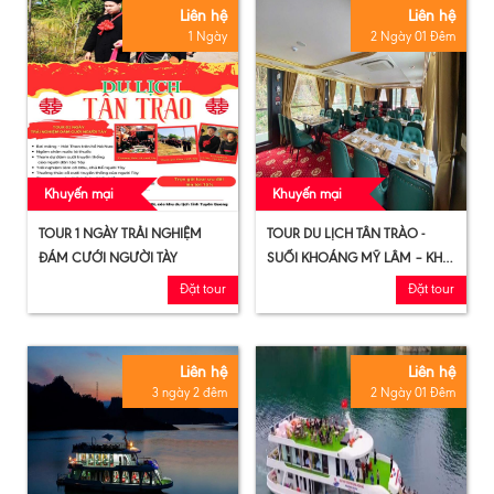
Liên hệ
Liên hệ
1 Ngày
2 Ngày 01 Đêm
Khuyến mại
Khuyến mại
TOUR 1 NGÀY TRẢI NGHIỆM
TOUR DU LỊCH TÂN TRÀO -
ĐÁM CƯỚI NGƯỜI TÀY
SUỐI KHOÁNG MỸ LÂM – KHU
DU LỊCH SINH THÁI NA HANG (
Đặt tour
Đặt tour
2 NGÀY 1 ĐÊM)
Liên hệ
Liên hệ
3 ngày 2 đêm
2 Ngày 01 Đêm