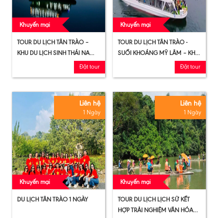
Khuyến mại
Khuyến mại
TOUR DU LỊCH TÂN TRÀO –
TOUR DU LỊCH TÂN TRÀO -
KHU DU LỊCH SINH THÁI NA
SUỐI KHOÁNG MỸ LÂM – KHU
HANG – LÂM BÌNH (3 NGÀY 2
DU LỊCH SINH THÁI NA HANG (
Đặt tour
Đặt tour
ĐÊM)
2 NGÀY 1 ĐÊM)
Liên hệ
Liên hệ
1 Ngày
1 Ngày
Khuyến mại
Khuyến mại
DU LỊCH TÂN TRÀO 1 NGÀY
TOUR DU LỊCH LỊCH SỬ KẾT
HỢP TRẢI NGHIỆM VĂN HÓA