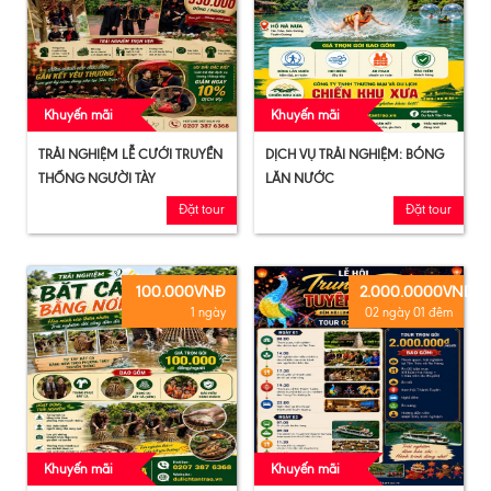
Khuyến mãi
Khuyến mãi
TRẢI NGHIỆM LỄ CƯỚI TRUYỀN
DỊCH VỤ TRẢI NGHIỆM: BÓNG
THỐNG NGƯỜI TÀY
LĂN NƯỚC
Đặt tour
Đặt tour
100.000VNĐ
2.000.0000VND
1 ngày
02 ngày 01 đêm
Khuyến mãi
Khuyến mãi