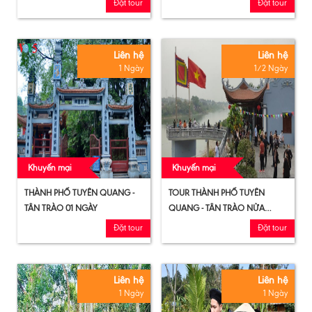
Đặt tour
Đặt tour
Liên hệ
Liên hệ
1 Ngày
1/2 Ngày
Khuyến mại
Khuyến mại
THÀNH PHỐ TUYÊN QUANG -
TOUR THÀNH PHỐ TUYÊN
TÂN TRÀO 01 NGÀY
QUANG - TÂN TRÀO NỬA
NGÀY
Đặt tour
Đặt tour
Liên hệ
Liên hệ
1 Ngày
1 Ngày