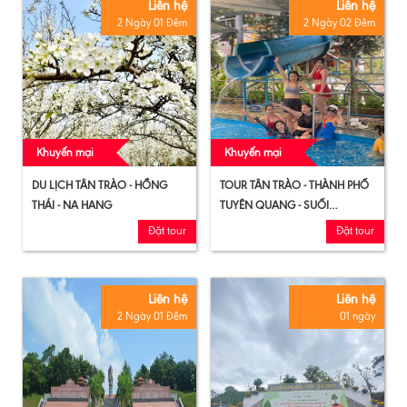
Liên hệ
Liên hệ
2 Ngày 01 Đêm
2 Ngày 02 Đêm
Khuyến mại
Khuyến mại
DU LỊCH TÂN TRÀO - HỒNG
TOUR TÂN TRÀO - THÀNH PHỐ
THÁI - NA HANG
TUYÊN QUANG - SUỐI
KHOÁNG MỸ LÂM 2N2Đ
Đặt tour
Đặt tour
Liên hệ
Liên hệ
2 Ngày 01 Đêm
01 ngày