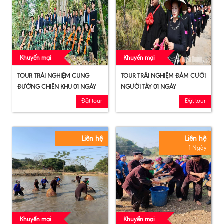
Khuyến mại
Khuyến mại
TOUR TRẢI NGHIỆM CUNG
TOUR TRẢI NGHIỆM ĐÁM CƯỚI
ĐƯỜNG CHIẾN KHU 01 NGÀY
NGƯỜI TÀY 01 NGÀY
Đặt tour
Đặt tour
Liên hệ
Liên hệ
1 Ngày
Khuyến mại
Khuyến mại