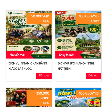
50.000VNĐ
100.000VNĐ
1 ngày
1 ngày
Khuyến mãi
Khuyến mãi
DỊCH VỤ: NGÂM CHÂN BẰNG
DỊCH VỤ: BƠI MẢNG - NGHE
NƯỚC LÁ THUỐC
HÁT THEN
Đặt tour
Đặt tour
350.000
100.000VNĐ
VNDD
1 ngày