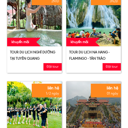
2N1D
3N2Đ
khuyến mãi
khuyến mãi
TOUR DU LỊCH NGHỈ DƯỠNG
TOUR DU LỊCH NA HANG -
TẠI TUYÊN QUANG
FLAMINGO - TÂN TRÀO
Đặt tour
Đặt tour
liên hệ
liên hệ
1/2 ngày
01 ngày