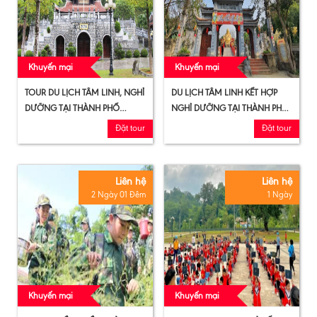
Khuyến mại
Khuyến mại
TOUR DU LỊCH TÂM LINH, NGHỈ
DU LỊCH TÂM LINH KẾT HỢP
DƯỠNG TẠI THÀNH PHỐ
NGHỈ DƯỠNG TẠI THÀNH PHỐ
TUYÊN QUANG - SUỐI
TUYÊN QUANG - KHU DU LỊCH
Đặt tour
Đặt tour
KHOÁNG MỸ LÂM- KHU DU
TÂN TRÀO
LỊCH TÂN TRÀO
Liên hệ
Liên hệ
2 Ngày 01 Đêm
1 Ngày
Khuyến mại
Khuyến mại