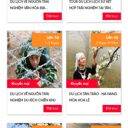
DU LỊCH VỀ NGUỒN TRẢI
TOUR DU LỊCH LỊCH SỬ KẾT
NGHIỆM VĂN HÓA ĐỊA
HỢP TRẢI NGHIỆM TẠI TÂN
PHƯƠNG DÀNH CHO HỌC
TRÀO
Đặt tour
Đặt tour
SINH
Liên hệ
Liên hệ
1/2 Ngày
2 Ngày 01 Đêm
Khuyến mại
Khuyến mại
DU LỊCH VỀ NGUỒN TRẢI
DU LỊCH TÂN TRÀO - NA HANG
NGHIỆM DU KÍCH CHIẾN KHU
MÙA HOA LÊ
Đặt tour
Đặt tour