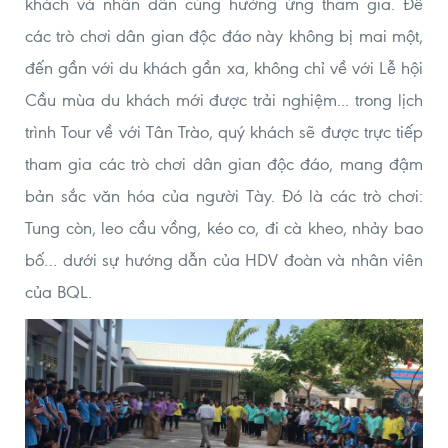
khách và nhân dân cùng hưởng ứng tham gia. Để
các trò chơi dân gian độc đáo này không bị mai một,
đến gần với du khách gần xa, không chỉ về với Lễ hội
Cầu mùa du khách mới được trải nghiệm... trong lịch
trình Tour về với Tân Trào, quý khách sẽ được trực tiếp
tham gia các trò chơi dân gian độc đáo, mang đậm
bản sắc văn hóa của người Tày. Đó là các trò chơi:
Tung còn, leo cầu vồng, kéo co, đi cà kheo, nhảy bao
bố… dưới sự hướng dẫn của HDV đoàn và nhân viên
của BQL.