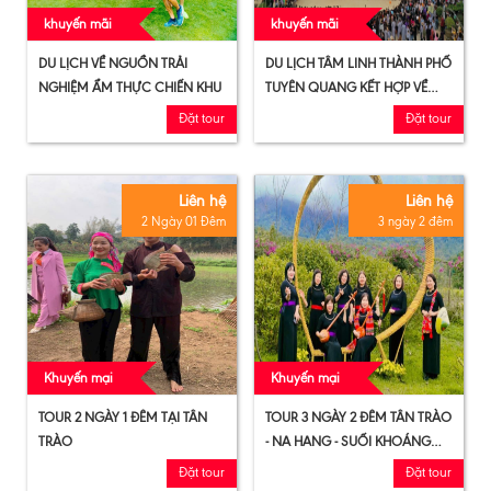
khuyến mãi
khuyến mãi
DU LỊCH VỀ NGUỒN TRẢI
DU LỊCH TÂM LINH THÀNH PHỐ
NGHIỆM ẨM THỰC CHIẾN KHU
TUYÊN QUANG KẾT HỢP VỀ
NGUỒN TRẢI NGHIỆM VĂN
Đặt tour
Đặt tour
HÓA CHIẾN KHU TÂN TRÀO
Liên hệ
Liên hệ
2 Ngày 01 Đêm
3 ngày 2 đêm
Khuyến mại
Khuyến mại
TOUR 2 NGÀY 1 ĐÊM TẠI TÂN
TOUR 3 NGÀY 2 ĐÊM TÂN TRÀO
TRÀO
- NA HANG - SUỐI KHOÁNG
MỸ LÂM
Đặt tour
Đặt tour