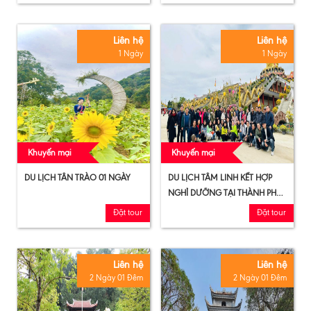
Liên hệ
Liên hệ
1 Ngày
1 Ngày
Khuyến mại
Khuyến mại
DU LỊCH TÂN TRÀO 01 NGÀY
DU LỊCH TÂM LINH KẾT HỢP
NGHỈ DƯỠNG TẠI THÀNH PHỐ
TUYÊN QUANG 01 NGÀY
Đặt tour
Đặt tour
Liên hệ
Liên hệ
2 Ngày 01 Đêm
2 Ngày 01 Đêm