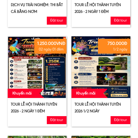
DỊCH VỤ TRẢI NGHIỆM: THI BẮT
TOUR LỄ HỘI THÀNH TUYÊN
CÁ BẰNG NƠM
2026 - 2 NGÀY 1 ĐÊM
Đặt tour
Đặt tour
1.250.000VNĐ
750.000Đ
02 ngày 01 đêm
1/2 ngày
Khuyến mãi
Khuyến mãi
TOUR LỄ HỘI THÀNH TUYÊN
TOUR LỄ HỘI THÀNH TUYÊN
2026 - 2 NGÀY 1 ĐÊM
2026 1/2 NGÀY
Đặt tour
Đặt tour