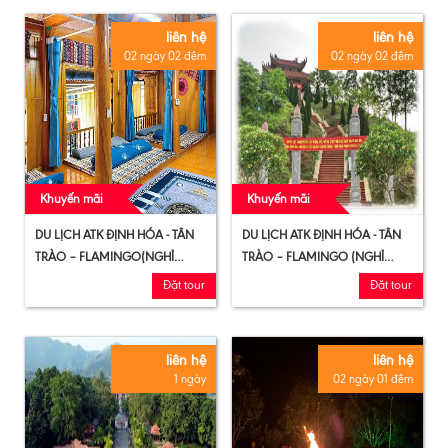
liên hệ
liên hệ
02 ngày 02 đêm
02 ngày 02 đêm
Khuyến mãi
Khuyến mãi
DU LỊCH ATK ĐỊNH HÓA - TÂN
DU LỊCH ATK ĐỊNH HÓA - TÂN
TRÀO – FLAMINGO(NGHỈ
TRÀO – FLAMINGO (NGHỈ
HOMESTAY)
KHÁCH SẠN)
Đặt tour
Đặt tour
liên hệ
liên hệ
1 ngày
02 ngày 01 đêm