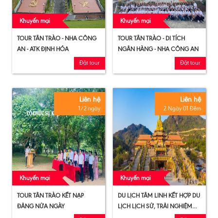
Khuyến mại
Khuyến mại
TOUR TÂN TRÀO - NHA CÔNG
TOUR TÂN TRÀO - DI TÍCH
AN - ATK ĐỊNH HÓA
NGÂN HÀNG - NHA CÔNG AN
Đặt tour
Đặt tour
Liên hệ
Liên hệ
1/2 ngày
2 Ngày 01 Đêm
Khuyến mại
Khuyến mại
TOUR TÂN TRÀO KẾT NẠP
DU LỊCH TÂM LINH KẾT HỢP DU
ĐẢNG NỬA NGÀY
LỊCH LỊCH SỬ, TRẢI NGHIỆM
VĂN HÓA