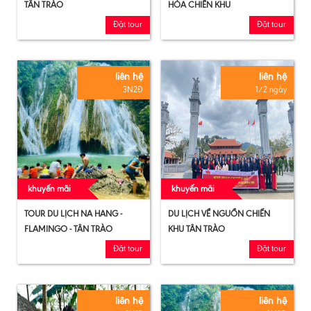
TÂN TRÀO
HÓA CHIẾN KHU
Đặt tour
Đặt tour
liên hệ
liên hệ
3N2Đ
1/2 ngày
khuyến mãi
khuyến mãi
TOUR DU LỊCH NA HANG -
DU LỊCH VỀ NGUỒN CHIẾN
FLAMINGO - TÂN TRÀO
KHU TÂN TRÀO
Đặt tour
Đặt tour
liên hệ
liên hệ