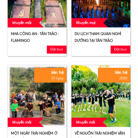
khuyến mãi
Khuyến mại
NHA CÔNG AN - TÂN TRÀO -
DU LỊCH THAM QUAN NGHỈ
FLAMINGO
DƯỠNG TẠI TÂN TRÀO
Đặt tour
Đặt tour
liên hệ
liên hệ
01 ngày
2N1D
khuyến mãi
khuyến mãi
MỘT NGÀY TRẢI NGHIỆM Ở
VỀ NGUỒN TRẢI NGHIỆM VĂN