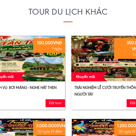
TOUR DU LỊCH KHÁC
100.000VNĐ
350
V
1 ngày
1
uyến mãi
Khuyến mãi
H VỤ: BƠI MẢNG - NGHE HÁT THEN
TRẢI NGHIỆM LỄ CƯỚI TRUYỀN THỐ
NGƯỜI TÀY
Đặt tour
Đặt
2.000.0000VND
1.250.00
02 ngày 01 đêm
02 ngày 0