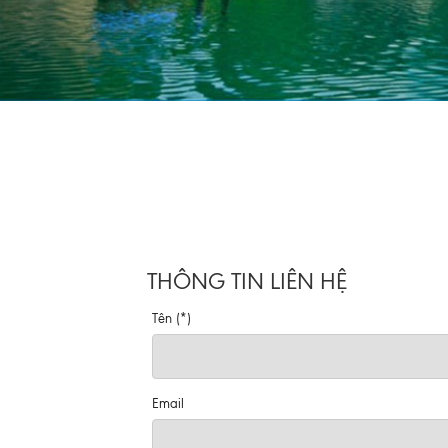
THÔNG TIN LIÊN HỆ
Tên (*)
Email