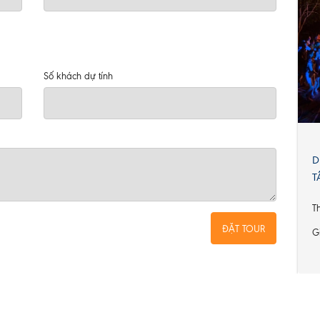
Số khách dự tính
D
T
T
ĐẶT TOUR
G