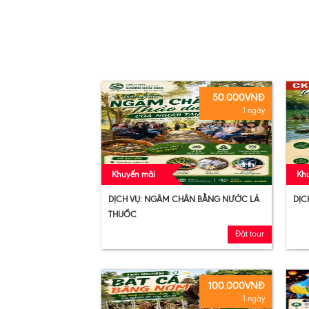
50.000VNĐ
1 ngày
Khuyến mãi
Kh
DỊCH VỤ: NGÂM CHÂN BẰNG NƯỚC LÁ
DỊC
THUỐC
Đặt tour
100.000VNĐ
1 ngày