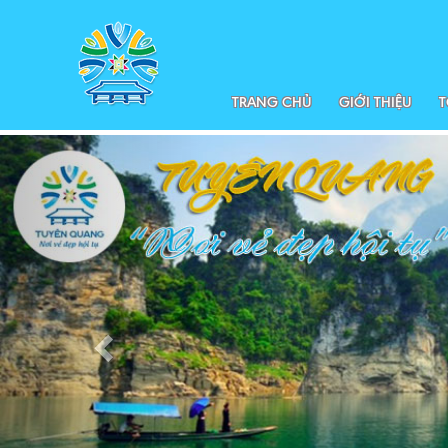
TRANG CHỦ
GIỚI THIỆU
T