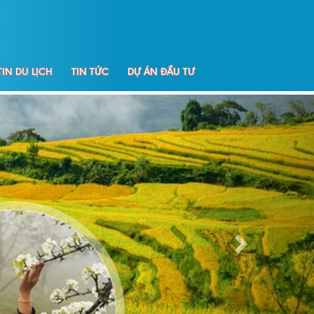
IN DU LỊCH
TIN TỨC
DỰ ÁN ĐẦU TƯ