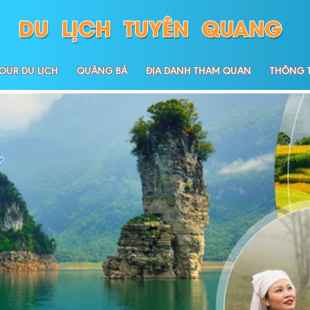
OUR DU LỊCH
QUẢNG BÁ
ĐỊA DANH THAM QUAN
THÔNG T