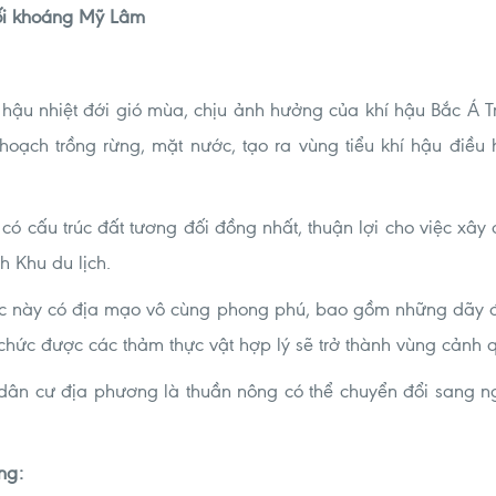
uối khoáng Mỹ Lâm
hậu nhiệt đới gió mùa, chịu ảnh hưởng của khí hậu Bắc Á Tr
y hoạch trồng rừng, mặt nước, tạo ra vùng tiểu khí hậu điề
t có cấu trúc đất tương đối đồng nhất, thuận lợi cho việc xâ
nh Khu du lịch.
c này có địa mạo vô cùng phong phú, bao gồm những dãy đồi
 chức được các thảm thực vật hợp lý sẽ trở thành vùng cảnh
dân cư địa phương là thuần nông có thể chuyển đổi sang ng
ng: