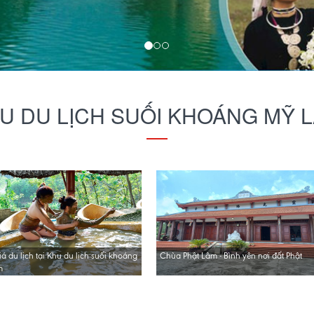
U DU LỊCH SUỐI KHOÁNG MỸ 
á du lịch tại Khu du lịch suối khoáng
Chùa Phật Lâm - Bình yên nơi đất Phật
m