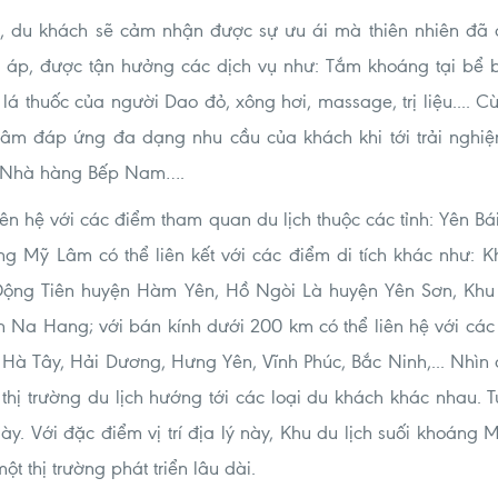
m, du khách sẽ cảm nhận được sự ưu ái mà thiên nhiên đã
 áp, được tận hưởng các dịch vụ như: Tắm khoáng tại bể bơ
á thuốc của người Dao đỏ, xông hơi, massage, trị liệu.... C
Lâm đáp ứng đa dạng nhu cầu của khách khi tới trải ngh
, Nhà hàng Bếp Nam….
iên hệ với các điểm tham quan du lịch thuộc các tỉnh: Yên B
g Mỹ Lâm có thể liên kết với các điểm di tích khác như: Kh
ng Tiên huyện Hàm Yên, Hồ Ngòi Là huyện Yên Sơn, Khu d
n Na Hang; với bán kính dưới 200 km có thể liên hệ với các 
 Hà Tây, Hải Dương, Hưng Yên, Vĩnh Phúc, Bắc Ninh,... Nhìn
ột thị trường du lịch hướng tới các loại du khách khác nhau.
ày. Với đặc điểm vị trí địa lý này, Khu du lịch suối khoáng 
ột thị trường phát triển lâu dài.