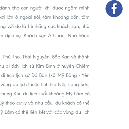
 dành cho con người khi được ngâm mình
i lớn ở ngoài trời, tắm khoáng bồn, tắm
ùng với đó là hệ thống các khách sạn, nhà
iệm dịch vụ: Khách sạn Á Châu, Nhà hàng
ái, Phú Thọ, Thái Nguyên, Bắc Kạn và thành
u di tích lịch sử Kim Bình ở huyện Chiêm
i tích lịch sử Đá Bàn (xã Mỹ Bằng - Yên
vùng du lịch thuộc tỉnh Hà Nội, Lạng Sơn,
 chung Khu du lịch suối khoáng Mỹ Lâm có
 Tuỳ theo cự ly và nhu cầu, du khách có thể
Mỹ Lâm có thể liên kết với các vùng du lịch