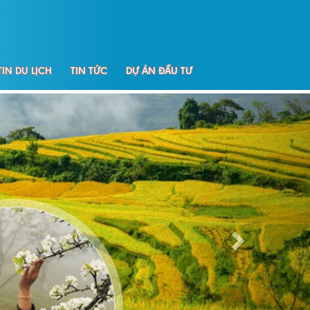
IN DU LỊCH
TIN TỨC
DỰ ÁN ĐẦU TƯ