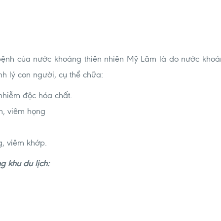
a bệnh của nước khoáng thiên nhiên Mỹ Lâm là do nước kho
nh lý con người, cụ thể chữa:
nhiễm độc hóa chất.
n, viêm họng
g, viêm khớp.
ng khu du lịch: