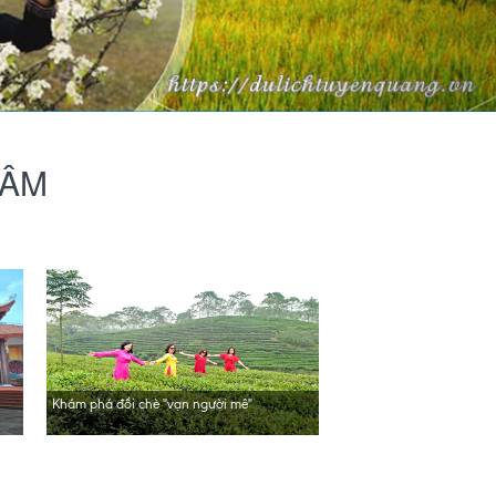
LÂM
Khám phá đồi chè "vạn người mê"