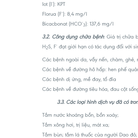
-
Iot (I
): KPT
-
Florua (F
): 8,4 mg/l
-
Bicacbonat (HCO­­­
): 137,6 mg/l
3
3.2. Công dụng chữa bệnh
: Giá trị chữ
-
H
S, F
đạt giới hạn có tác dụng đối với si
2
Các bệnh ngoài da, vẩy nến, chàm, ghẻ, 
Các bệnh về đường hô hấp: hen phế quả
Các bệnh dị ứng, mề đay, tổ đỉa
Các bệnh về đường tiêu hóa, đau cột sốn
3.3. Các loại hình dịch vụ đã có tro
Tắm nước khoáng bồn, bồn xoáy;
Tắm xông hơi, trị liệu, mát xa;
Tắm bùn; tắm lá thuốc của người Dao đỏ;