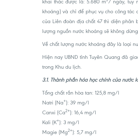
khai thác được là: 5.680 m
/ ngày, tuy 
khoáng) và chỉ để phục vụ cho công tác
của Liên đoàn địa chất 47 thì diện phân 
lượng nguồn nước khoáng sẽ không dừng ở
Về chất lượng nước khoáng đây là loại nướ
Hiện nay UBND tỉnh Tuyên Quang đã giao
trong Khu du lịch.
3.1. Thành phần hóa học chính của n
Tổng chất rắn hòa tan: 125,8 mg/l
+
Natri (Na
): 39 mg/l
2+
Canxi (Ca
): 16,4 mg/l
+
Kali (K
): 3 mg/l
2+
Magie (Mg
): 5,7 mg/l