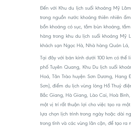
Đến với Khu du lịch suối khoáng Mỹ Lâ
trong nguồn nước khoáng thiên nhiên ấm
bồn khoáng có sục, tắm bùn khoáng, tắm l
hàng trong khu du lịch suối khoáng Mỹ 
khách sạn Ngọc Hà, Nhà hàng Quán Lá
Tại đây với bán kính dưới 100 km có thể l
phố Tuyên Quang, Khu Du lịch suối khoán
Hoá, Tân Trào huyện Sơn Dương, Hang Độ
Sơn), điểm du lịch vùng lòng Hồ Thuỷ điệ
Bắc Giang, Hà Giang, Lào Cai, Hoà Bình,
một vị trí rất thuận lợi cho việc tạo ra m
lựa chọn lịch trình trong ngày hoặc dài ng
trong tỉnh và các vùng lân cận, để tạo ra m