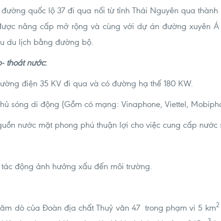
ó đường quốc lộ 37 đi qua nối từ tỉnh Thái Nguyên qua thành p
được nâng cấp mở rộng và cùng với dự án đường xuyên Á 
hu du lịch bằng đường bộ.
p- thoát nước
:
 đường điện 35 KV đi qua và có đường hạ thế 180 KW.
 phủ sóng di động (Gồm có mạng: Vinaphone, Viettel, Mobipho
nguồn nước mặt phong phú thuận lợi cho việc cung cấp nước s
ó tác động ảnh hưởng xấu đến môi trường.
2
thăm dò của Đoàn địa chất Thuỷ văn 47 trong phạm vi 5 km
3