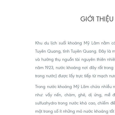
GIỚI THIỆ
Khu du lịch suối khoáng Mỹ Lâm nằm c
Tuyên Quang, tỉnh Tuyên Quang. Đây là mộ
và hưởng thụ nguồn tài nguyên thiên nhi
năm 1923, nước khoáng nơi đây rất trong 
trong nước) được lấy trực tiếp từ mạch n
Trong nước khoáng Mỹ Lâm chứa nhiều nguy
như: vẩy nến, chàm, ghẻ, dị ứng, mề đa
sulfuahydro trong nước khá cao, chiếm đ
một trong số ít những mỏ nước khoáng tốt