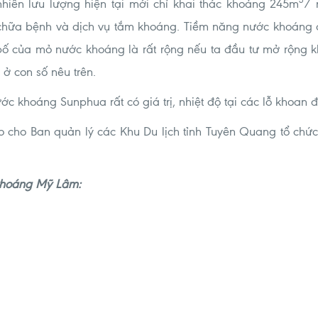
nhiên lưu lượng hiện tại mới chỉ khai thác khoảng 245m
/ 
 chữa bệnh và dịch vụ tắm khoáng. Tiềm năng nước khoáng c
bố của mỏ nước khoáng là rất rộng nếu ta đầu tư mở rộng kh
 con số nêu trên.
c khoáng Sunphua rất có giá trị, nhiệt độ tại các lỗ khoan 
 cho Ban quản lý các Khu Du lịch tỉnh Tuyên Quang tổ chức
ước khoáng Mỹ Lâm: