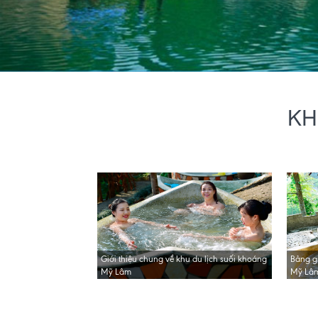
KH
Giới thiệu chung về khu du lịch suối khoáng
Bảng gi
Mỹ Lâm
Mỹ Lâ