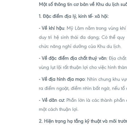
Một số thông tin cơ bản về Khu du lịch s
1. Đặc điểm địa lý, kinh tế- xã hội:
- Về khí hậu
: Mỹ Lâm nằm trong vùng khí 
duy trì hệ sinh thái đa dạng; Có thể qu
chức năng nghỉ dưỡng của Khu du lịch.
- Về đặc điểm địa chất thuỷ văn
: Địa chấ
vùng lụt lội rất thuận lợi cho việc hình thà
- Về địa hình địa mạo
: Nhìn chung khu vự
ra điểm ngoặt, điểm nhìn bất ngờ, nếu tổ
- Về dân cư:
Phần lớn là các thành phần 
một cách thuận lợi.
2. Hiện trạng hạ tầng kỹ thuật và môi trườ