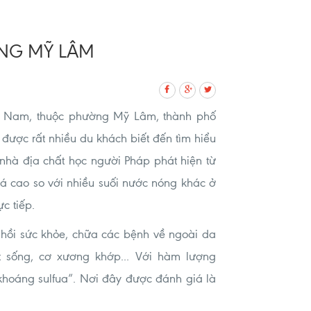
ÁNG MỸ LÂM
y Nam, thuộc phường Mỹ Lâm, thành phố
được rất nhiều du khách biết đến tìm hiểu
hà địa chất học người Pháp phát hiện từ
há cao so với nhiều suối nước nóng khác ở
c tiếp.
c hồi sức khỏe, chữa các bệnh về ngoài da
ột sống, cơ xương khớp... Với hàm lượng
khoáng sulfua”. Nơi đây được đánh giá là