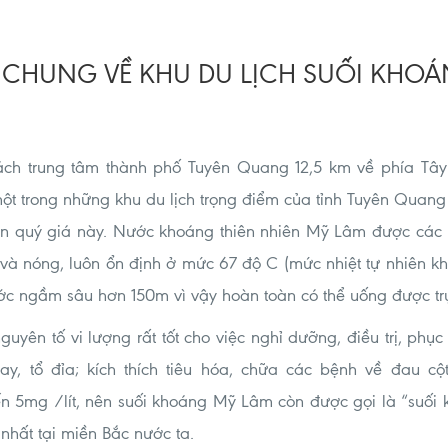
U CHUNG VỀ KHU DU LỊCH SUỐI KHO
ách trung tâm thành phố Tuyên Quang 12,5 km về phía Tâ
t trong những khu du lịch trọng điểm của tỉnh Tuyên Quang 
ên quý giá này.
Nước khoáng thiên nhiên Mỹ Lâm được các n
và nóng, luôn ổn định ở mức 67 độ C (mức nhiệt tự nhiên k
ước ngầm sâu hơn 150m vì vậy hoàn toàn có thể uống được trự
ên tố vi lượng rất tốt cho việc nghỉ dưỡng, điều trị, phụ
y, tổ đỉa; kích thích tiêu hóa, chữa các bệnh về đau c
ến 5mg /lít, nên suối khoáng Mỹ Lâm còn được gọi là “suối 
 nhất tại miền Bắc nước ta.