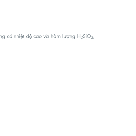
áng có nhiệt độ cao và hàm lượng H
SiO
,
2
3