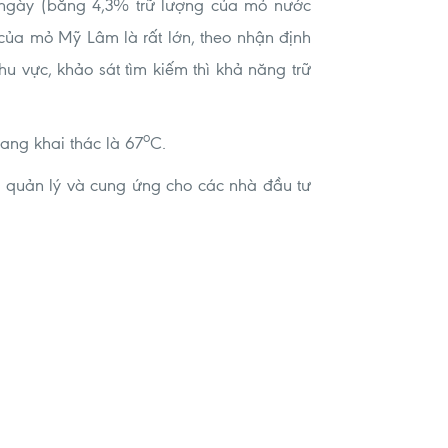
ngày (bằng 4,3% trữ lượng của mỏ nước
ủa mỏ Mỹ Lâm là rất lớn, theo nhận định
u vực, khảo sát tìm kiếm thì khả năng trữ
o
đang khai thác là 67
C.
 quản lý và cung ứng cho các nhà đầu tư