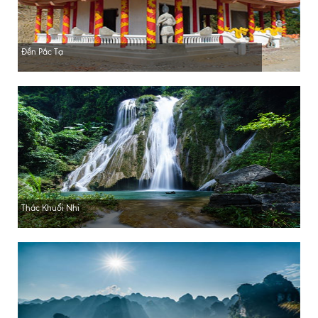
Đền Pắc Tạ
Thác Khuổi Nhi