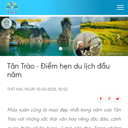
Tân Trào - Điểm hẹn du lịch đầu
năm
THỨ HAI, NGÀY 10-03-2025, 10:52
Mùa xuân cũng là mùa đẹp nhất trong năm của Tân
Trào với những sắc thái văn hóa riêng độc đáo, cảnh