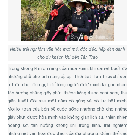
Nhiều trải nghiệm văn hóa mơi mẻ, độc đáo, hấp dẫn dành
cho du khách khi đến Tân Trào
Trong không khí rộn ràng của mùa xuân, khi cái rét buốt đã
nhường chỗ cho ánh nắng ấp áp. Thời tiết
Tân Trào
chỉ còn
rét đủ nhẹ, đủ ngọt để lòng người được xích lại gần nhau,
tận hưởng những giây phút thiêng liêng được nghỉ ngơi, thư
giãn tuyệt đối sau một năm cố gắng và nỗ lực hết mình.
Mọi lo toan của bộn bề cuộc sống nhường chỗ cho những
giây phút được hòa mình vào không gian lịch sử, thiên nhiên
hoang sơ, tận hưởng không khí trong lành, trải nghiệm
những nét văn hóa độc đáo của địa phương: Quần thể các