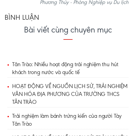
Phương Thúy - Phòng Nghiệp vụ Du lịch
BÌNH LUẬN
Bài viết cùng chuyên mục
Tân Trào: Nhiều hoạt động trải nghiệm thu hút
khách trong nước và quốc tế
HOẠT ĐỘNG VỀ NGUỒN LỊCH SỬ, TRẢI NGHIỆM
VĂN HÓA ĐỊA PHƯƠNG CỦA TRƯỜNG THCS
TÂN TRÀO
Trải nghiệm làm bánh trứng kiến của người Tày
Tân Trào